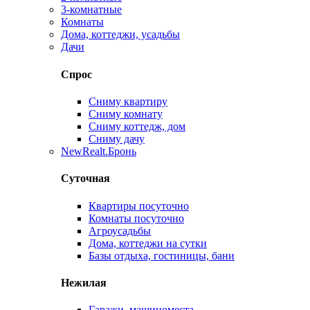
3-комнатные
Комнаты
Дома, коттеджи, усадьбы
Дачи
Спрос
Сниму квартиру
Сниму комнату
Сниму коттедж, дом
Сниму дачу
New
Realt.Бронь
Суточная
Квартиры посуточно
Комнаты посуточно
Агроусадьбы
Дома, коттеджи на сутки
Базы отдыха, гостиницы, бани
Нежилая
Гаражи, машиноместа