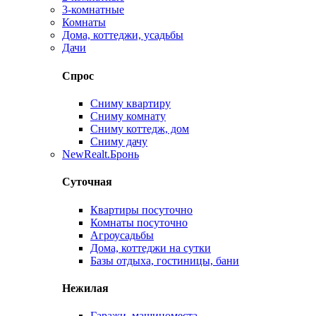
3-комнатные
Комнаты
Дома, коттеджи, усадьбы
Дачи
Спрос
Сниму квартиру
Сниму комнату
Сниму коттедж, дом
Сниму дачу
New
Realt.Бронь
Суточная
Квартиры посуточно
Комнаты посуточно
Агроусадьбы
Дома, коттеджи на сутки
Базы отдыха, гостиницы, бани
Нежилая
Гаражи, машиноместа