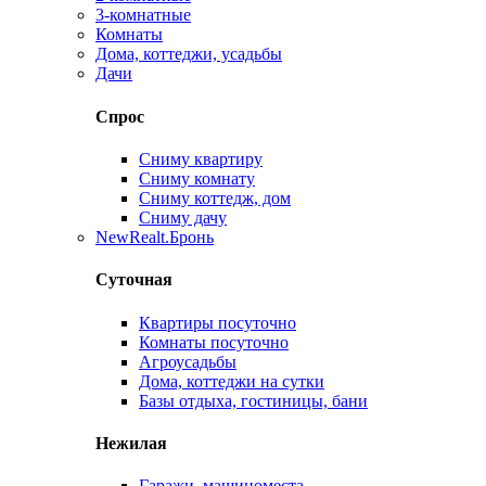
3-комнатные
Комнаты
Дома, коттеджи, усадьбы
Дачи
Спрос
Сниму квартиру
Сниму комнату
Сниму коттедж, дом
Сниму дачу
New
Realt.Бронь
Суточная
Квартиры посуточно
Комнаты посуточно
Агроусадьбы
Дома, коттеджи на сутки
Базы отдыха, гостиницы, бани
Нежилая
Гаражи, машиноместа