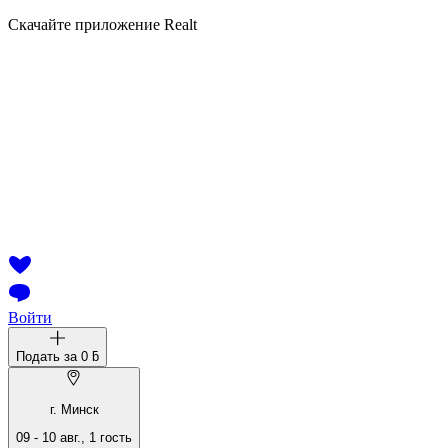
Скачайте приложение Realt
Войти
Подать за
0 ƃ
г. Минск
09
-
10 авг.
,
1
гость