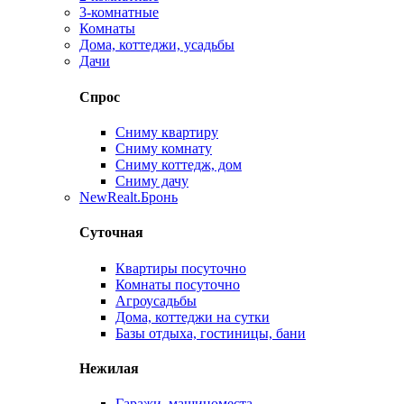
3-комнатные
Комнаты
Дома, коттеджи, усадьбы
Дачи
Спрос
Сниму квартиру
Сниму комнату
Сниму коттедж, дом
Сниму дачу
New
Realt.Бронь
Суточная
Квартиры посуточно
Комнаты посуточно
Агроусадьбы
Дома, коттеджи на сутки
Базы отдыха, гостиницы, бани
Нежилая
Гаражи, машиноместа