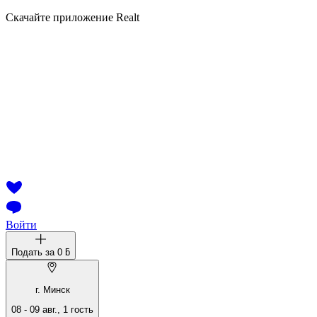
Скачайте приложение Realt
Войти
Подать за
0 ƃ
г. Минск
08
-
09 авг.
,
1
гость