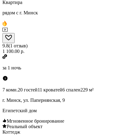
Квартира
рядом с г. Минск
9.8
(
1
отзыв
)
1 100.00 р.
за
1 ночь
7 комн.
20 гостей
11 кроватей
6 спален
229 м²
г. Минск, ул. Папернянская, 9
Египетский дом
Мгновенное бронирование
Реальный объект
Коттедж