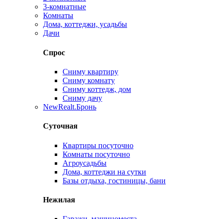
3-комнатные
Комнаты
Дома, коттеджи, усадьбы
Дачи
Спрос
Сниму квартиру
Сниму комнату
Сниму коттедж, дом
Сниму дачу
New
Realt.Бронь
Суточная
Квартиры посуточно
Комнаты посуточно
Агроусадьбы
Дома, коттеджи на сутки
Базы отдыха, гостиницы, бани
Нежилая
Гаражи, машиноместа