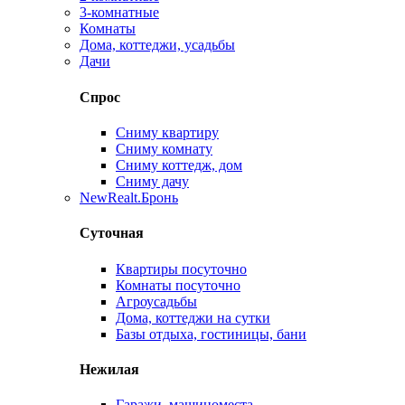
3-комнатные
Комнаты
Дома, коттеджи, усадьбы
Дачи
Спрос
Сниму квартиру
Сниму комнату
Сниму коттедж, дом
Сниму дачу
New
Realt.Бронь
Суточная
Квартиры посуточно
Комнаты посуточно
Агроусадьбы
Дома, коттеджи на сутки
Базы отдыха, гостиницы, бани
Нежилая
Гаражи, машиноместа