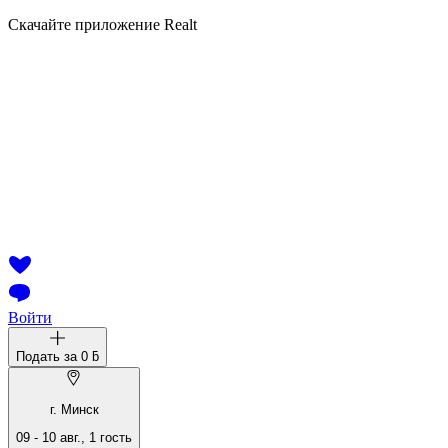
Скачайте приложение Realt
Войти
Подать за
0 ƃ
г. Минск
09
-
10 авг.
,
1
гость