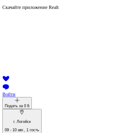
Скачайте приложение Realt
Войти
Подать за
0 ƃ
г. Логойск
09
-
10 авг.
,
1
гость