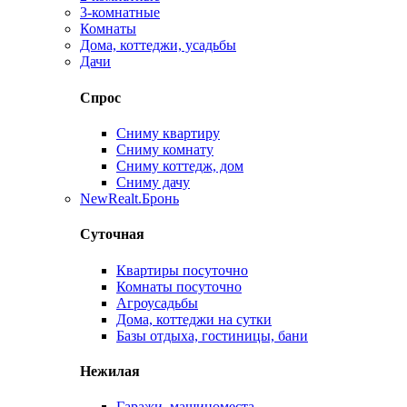
3-комнатные
Комнаты
Дома, коттеджи, усадьбы
Дачи
Спрос
Сниму квартиру
Сниму комнату
Сниму коттедж, дом
Сниму дачу
New
Realt.Бронь
Суточная
Квартиры посуточно
Комнаты посуточно
Агроусадьбы
Дома, коттеджи на сутки
Базы отдыха, гостиницы, бани
Нежилая
Гаражи, машиноместа