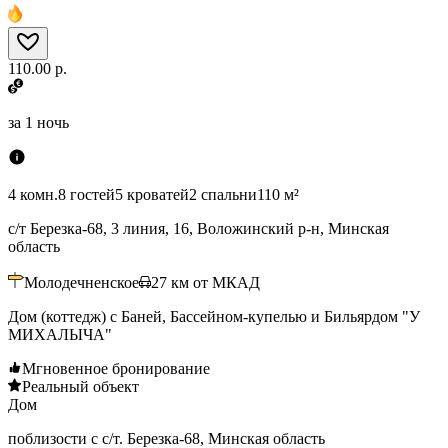
110.00 р.
за
1 ночь
4 комн.
8 гостей
5 кроватей
2 спальни
110 м²
с/т Березка-68, 3 линия, 16, Воложинский р-н, Минская
область
Молодечненское
27
км от МКАД
Дом (коттедж) с Баней, Бассейном-купелью и Бильярдом "У
МИХАЛЫЧА"
Мгновенное бронирование
Реальный объект
Дом
поблизости с с/т. Березка-68, Минская область