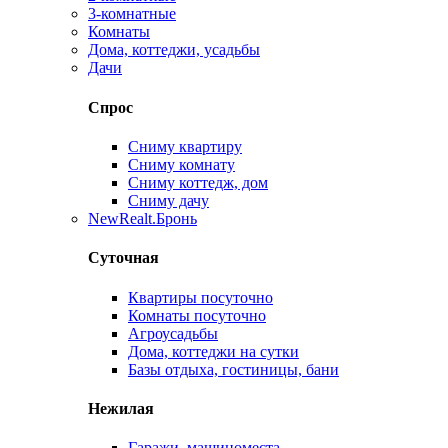
3-комнатные
Комнаты
Дома, коттеджи, усадьбы
Дачи
Спрос
Сниму квартиру
Сниму комнату
Сниму коттедж, дом
Сниму дачу
New
Realt.Бронь
Суточная
Квартиры посуточно
Комнаты посуточно
Агроусадьбы
Дома, коттеджи на сутки
Базы отдыха, гостиницы, бани
Нежилая
Гаражи, машиноместа