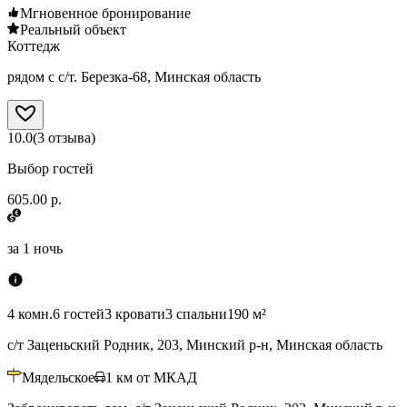
Мгновенное бронирование
Реальный объект
Коттедж
рядом с с/т. Березка-68, Минская область
10.0
(
3
отзыва
)
Выбор гостей
605.00 р.
за
1 ночь
4 комн.
6 гостей
3 кровати
3 спальни
190 м²
с/т Заценьский Родник, 203, Минский р-н, Минская область
Мядельское
1
км от МКАД