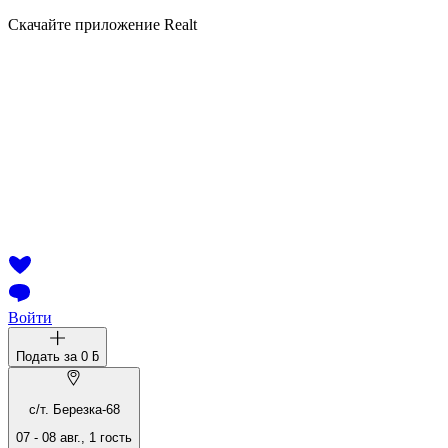
Скачайте приложение Realt
Войти
Подать за
0 ƃ
с/т. Березка-68
07
-
08 авг.
,
1
гость