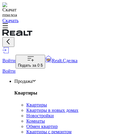
Скачать
Войти
Realt.Сделка
Подать за
0 ƃ
Войти
Продажа
Квартиры
Квартиры
Квартиры в новых домах
Новостройки
Комнаты
Обмен квартир
Квартиры с ремонтом