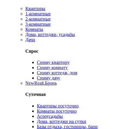
Квартиры
1-комнатные
2-комнатные
3-комнатные
Комнаты
Дома, коттеджи, усадьбы
Дачи
Спрос
Сниму квартиру
Сниму комнату
Сниму коттедж, дом
Сниму дачу
New
Realt.Бронь
Суточная
Квартиры посуточно
Комнаты посуточно
Агроусадьбы
Дома, коттеджи на сутки
Базы отдыха, гостиницы, бани