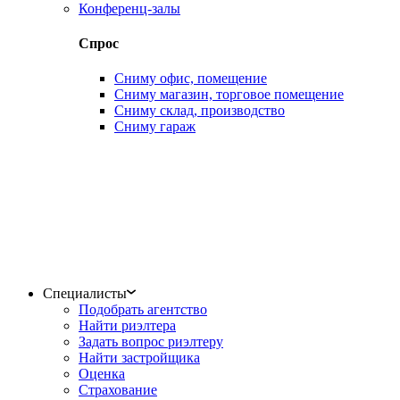
Конференц-залы
Спрос
Сниму офис, помещение
Сниму магазин, торговое помещение
Сниму склад, производство
Сниму гараж
Специалисты
Подобрать агентство
Найти риэлтера
Задать вопрос риэлтеру
Найти застройщика
Оценка
Страхование