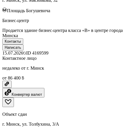
г. Минск, ул. Мясникова, 32
Площадь Богушевича
Бизнес-центр
Пpодaeтcя здание бизнес-центра класса «B» в центpe гopoдa
Mинска
Контакты
Написать
15.07.2026
ID
4169599
Контактное лицо
недалеко от г. Минск
от 86 400 ƃ
Конвертер валют
Объект сдан
г. Минск, ул. Толбухина, 3/А