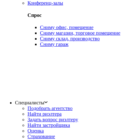
Конференц-залы
Спрос
Сниму офис, помещение
Сниму магазин, торговое помещение
Сниму склад, производство
Сниму гараж
Специалисты
Подобрать агентство
Найти риэлтера
Задать вопрос риэлтеру
Найти застройщика
Оценка
Страхование