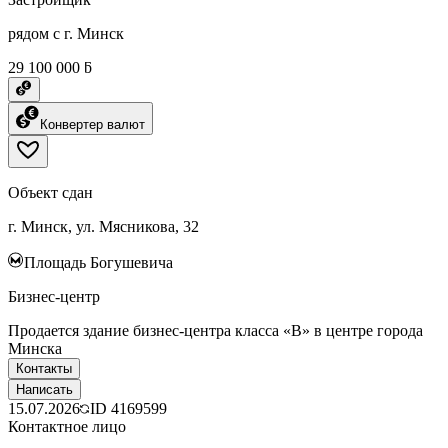
рядом с г. Минск
29 100 000 ƃ
Конвертер валют
Объект сдан
г. Минск, ул. Мясникова, 32
Площадь Богушевича
Бизнес-центр
Пpодaeтcя здание бизнес-центра класса «B» в центpe гopoдa
Mинска
Контакты
Написать
15.07.2026
ID
4169599
Контактное лицо