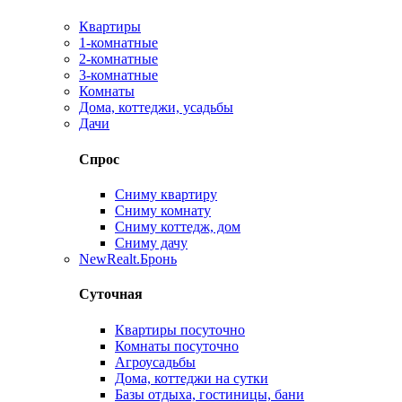
Квартиры
1-комнатные
2-комнатные
3-комнатные
Комнаты
Дома, коттеджи, усадьбы
Дачи
Спрос
Сниму квартиру
Сниму комнату
Сниму коттедж, дом
Сниму дачу
New
Realt.Бронь
Суточная
Квартиры посуточно
Комнаты посуточно
Агроусадьбы
Дома, коттеджи на сутки
Базы отдыха, гостиницы, бани