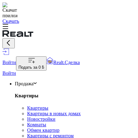
Скачать
Войти
Realt.Сделка
Подать за
0 ƃ
Войти
Продажа
Квартиры
Квартиры
Квартиры в новых домах
Новостройки
Комнаты
Обмен квартир
Квартиры с ремонтом