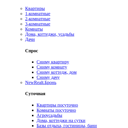
Квартиры
1-комнатные
2-комнатные
3-комнатные
Комнаты
Дома, коттеджи, усадьбы
Дачи
Спрос
Сниму квартиру
Сниму комнату
Сниму коттедж, дом
Сниму дачу
New
Realt.Бронь
Суточная
Квартиры посуточно
Комнаты посуточно
Агроусадьбы
Дома, коттеджи на сутки
Базы отдыха, гостиницы, бани