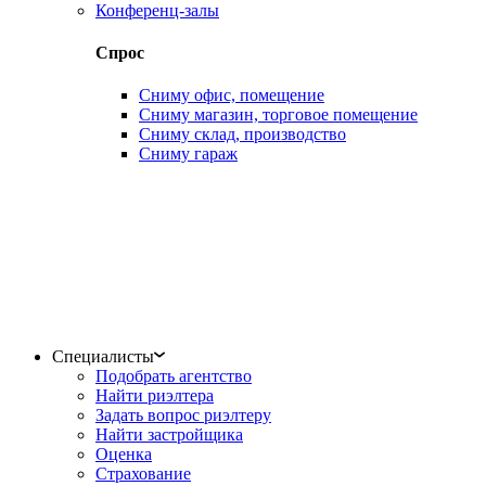
Конференц-залы
Спрос
Сниму офис, помещение
Сниму магазин, торговое помещение
Сниму склад, производство
Сниму гараж
Специалисты
Подобрать агентство
Найти риэлтера
Задать вопрос риэлтеру
Найти застройщика
Оценка
Страхование