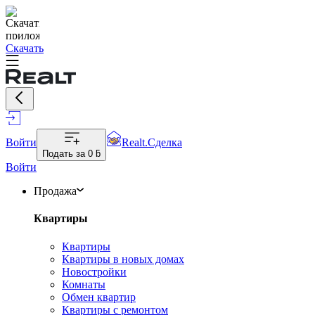
Скачать
Войти
Realt.Сделка
Подать за
0 ƃ
Войти
Продажа
Квартиры
Квартиры
Квартиры в новых домах
Новостройки
Комнаты
Обмен квартир
Квартиры с ремонтом