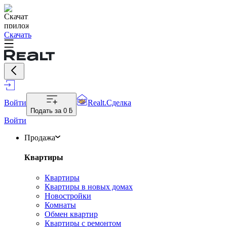
Скачать
Войти
Realt.Сделка
Подать за
0 ƃ
Войти
Продажа
Квартиры
Квартиры
Квартиры в новых домах
Новостройки
Комнаты
Обмен квартир
Квартиры с ремонтом