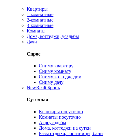
Квартиры
1-комнатные
2-комнатные
3-комнатные
Комнаты
Дома, коттеджи, усадьбы
Дачи
Спрос
Сниму квартиру
Сниму комнату
Сниму коттедж, дом
Сниму дачу
New
Realt.Бронь
Суточная
Квартиры посуточно
Комнаты посуточно
Агроусадьбы
Дома, коттеджи на сутки
Базы отдыха, гостиницы, бани