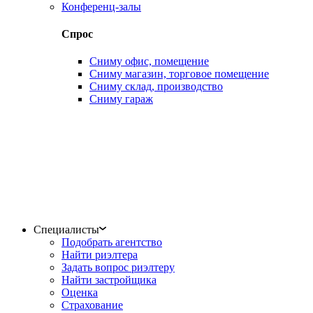
Конференц-залы
Спрос
Сниму офис, помещение
Сниму магазин, торговое помещение
Сниму склад, производство
Сниму гараж
Специалисты
Подобрать агентство
Найти риэлтера
Задать вопрос риэлтеру
Найти застройщика
Оценка
Страхование