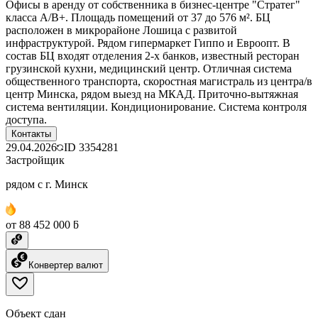
Офисы в аренду от собственника в бизнес-центре "Стратег"
класса A/В+. Площадь помещений от 37 до 576 м². БЦ
расположен в микрорайоне Лошица с развитой
инфраструктурой. Рядом гипермаркет Гиппо и Евроопт. В
состав БЦ входят отделения 2-х банков, известный ресторан
грузинской кухни, медицинский центр. Отличная система
общественного транспорта, скоростная магистраль из центра/в
центр Минска, рядом выезд на МКАД. Приточно-вытяжная
система вентиляции. Кондиционирование. Система контроля
доступа.
Контакты
29.04.2026
ID
3354281
Застройщик
рядом с г. Минск
от 88 452 000 ƃ
Конвертер валют
Объект сдан