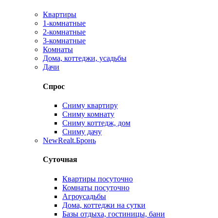
Квартиры
1-комнатные
2-комнатные
3-комнатные
Комнаты
Дома, коттеджи, усадьбы
Дачи
Спрос
Сниму квартиру
Сниму комнату
Сниму коттедж, дом
Сниму дачу
New
Realt.Бронь
Суточная
Квартиры посуточно
Комнаты посуточно
Агроусадьбы
Дома, коттеджи на сутки
Базы отдыха, гостиницы, бани