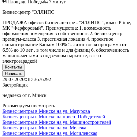
Площадь Победы
7
минут
Бизнес-центр "ЭЛЛИПС"
ПРОДАЖА офисов бизнес-центре - "ЭЛЛИПС", класс Prime,
МК "Фарфоровый". Преимущества: 1. возможность
оформления помещения в собственность 2. бизнес-центр
премиум-класса 3. престижная локация 4. проектное
финансирование Банком 100% 5. лизинговая программа от
6.5% до 10 лет , в том числе и для физлиц 6. обеспеченность
машино-местами в подземном паркинге, в т ч с
электрозарядкой
Контакты
Написать
29.07.2026
ID
3676292
Застройщик
недалеко от г. Минск
Рекомендуем посмотреть
Бизнес-центры в Минске на ул. Мазурова
Бизнес-центры в Минске на просп. Победителей
Бизнес-центры в Минске на ул. Машиностроителей
Бизнес-центры в Минске на ул. Мележа
Бизнес-центры в Минске на ул. Могилевская