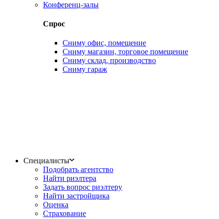
Конференц-залы
Спрос
Сниму офис, помещение
Сниму магазин, торговое помещение
Сниму склад, производство
Сниму гараж
Специалисты
Подобрать агентство
Найти риэлтера
Задать вопрос риэлтеру
Найти застройщика
Оценка
Страхование