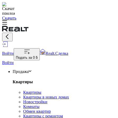
Скачать
Войти
Realt.Сделка
Подать за
0 ƃ
Войти
Продажа
Квартиры
Квартиры
Квартиры в новых домах
Новостройки
Комнаты
Обмен квартир
Квартиры с ремонтом