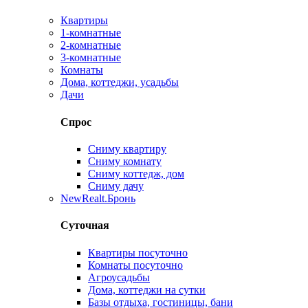
Квартиры
1-комнатные
2-комнатные
3-комнатные
Комнаты
Дома, коттеджи, усадьбы
Дачи
Спрос
Сниму квартиру
Сниму комнату
Сниму коттедж, дом
Сниму дачу
New
Realt.Бронь
Суточная
Квартиры посуточно
Комнаты посуточно
Агроусадьбы
Дома, коттеджи на сутки
Базы отдыха, гостиницы, бани