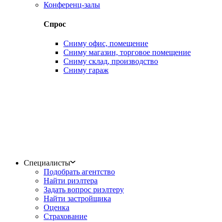
Конференц-залы
Спрос
Сниму офис, помещение
Сниму магазин, торговое помещение
Сниму склад, производство
Сниму гараж
Специалисты
Подобрать агентство
Найти риэлтера
Задать вопрос риэлтеру
Найти застройщика
Оценка
Страхование