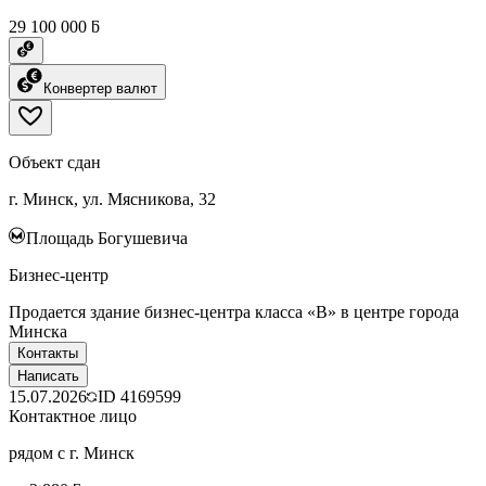
29 100 000 ƃ
Конвертер валют
Объект сдан
г. Минск, ул. Мясникова, 32
Площадь Богушевича
Бизнес-центр
Пpодaeтcя здание бизнес-центра класса «B» в центpe гopoдa
Mинска
Контакты
Написать
15.07.2026
ID
4169599
Контактное лицо
рядом с г. Минск