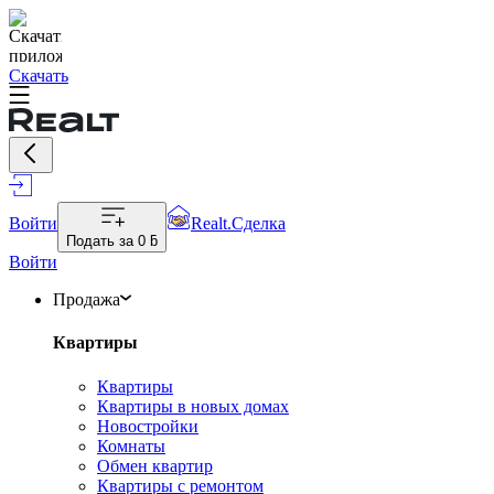
Скачать
Войти
Realt.Сделка
Подать за
0 ƃ
Войти
Продажа
Квартиры
Квартиры
Квартиры в новых домах
Новостройки
Комнаты
Обмен квартир
Квартиры с ремонтом