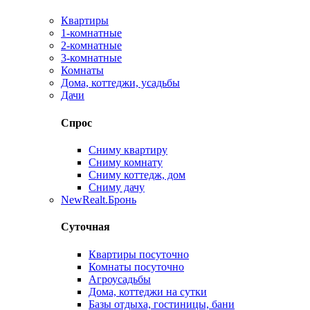
Квартиры
1-комнатные
2-комнатные
3-комнатные
Комнаты
Дома, коттеджи, усадьбы
Дачи
Спрос
Сниму квартиру
Сниму комнату
Сниму коттедж, дом
Сниму дачу
New
Realt.Бронь
Суточная
Квартиры посуточно
Комнаты посуточно
Агроусадьбы
Дома, коттеджи на сутки
Базы отдыха, гостиницы, бани