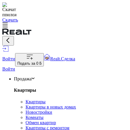
Скачать
Войти
Realt.Сделка
Подать за
0 ƃ
Войти
Продажа
Квартиры
Квартиры
Квартиры в новых домах
Новостройки
Комнаты
Обмен квартир
Квартиры с ремонтом