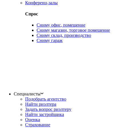
Конференц-залы
Спрос
Сниму офис, помещение
Сниму магазин, торговое помещение
Сниму склад, производство
Сниму гараж
Специалисты
Подобрать агентство
Найти риэлтера
Задать вопрос риэлтеру
Найти застройщика
Оценка
Страхование