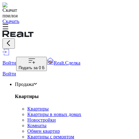
Скачать
Войти
Realt.Сделка
Подать за
0 ƃ
Войти
Продажа
Квартиры
Квартиры
Квартиры в новых домах
Новостройки
Комнаты
Обмен квартир
Квартиры с ремонтом