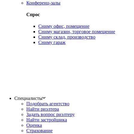
Конференц-залы
Спрос
Сниму офис, помещение
Сниму магазин, торговое помещение
Сниму склад, производство
Сниму гараж
Специалисты
Подобрать агентство
Найти риэлтера
Задать вопрос риэлтеру
Найти застройщика
Оценка
Страхование