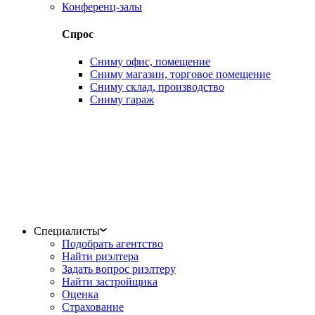
Конференц-залы
Спрос
Сниму офис, помещение
Сниму магазин, торговое помещение
Сниму склад, производство
Сниму гараж
Специалисты
Подобрать агентство
Найти риэлтера
Задать вопрос риэлтеру
Найти застройщика
Оценка
Страхование