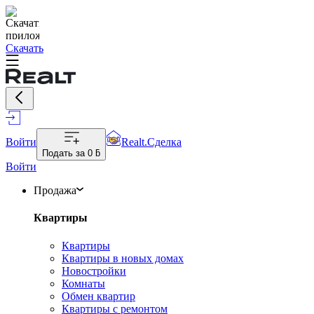
Скачать
Войти
Realt.Сделка
Подать за
0 ƃ
Войти
Продажа
Квартиры
Квартиры
Квартиры в новых домах
Новостройки
Комнаты
Обмен квартир
Квартиры с ремонтом