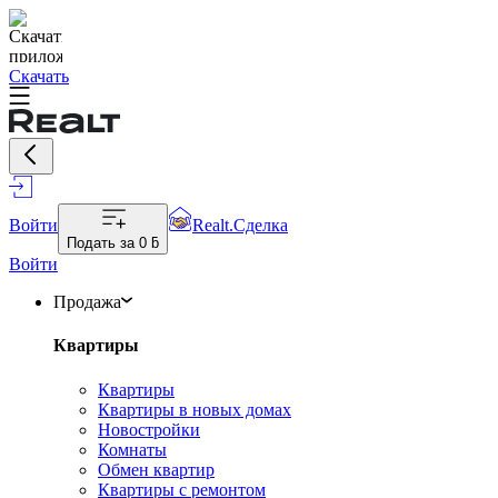
Скачать
Войти
Realt.Сделка
Подать за
0 ƃ
Войти
Продажа
Квартиры
Квартиры
Квартиры в новых домах
Новостройки
Комнаты
Обмен квартир
Квартиры с ремонтом