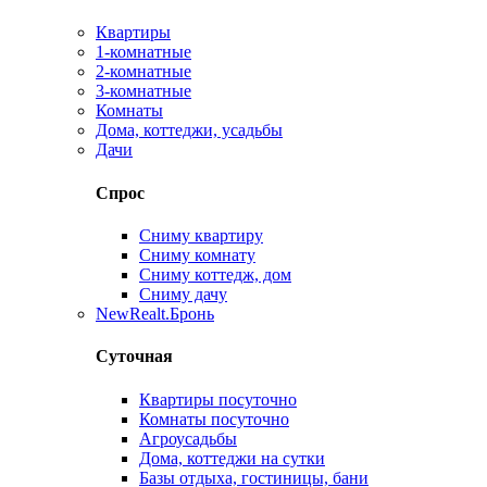
Квартиры
1-комнатные
2-комнатные
3-комнатные
Комнаты
Дома, коттеджи, усадьбы
Дачи
Спрос
Сниму квартиру
Сниму комнату
Сниму коттедж, дом
Сниму дачу
New
Realt.Бронь
Суточная
Квартиры посуточно
Комнаты посуточно
Агроусадьбы
Дома, коттеджи на сутки
Базы отдыха, гостиницы, бани