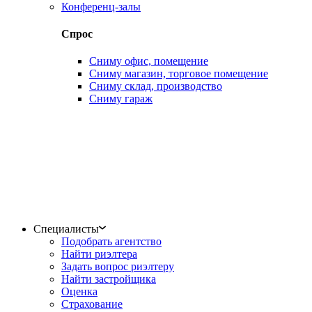
Конференц-залы
Спрос
Сниму офис, помещение
Сниму магазин, торговое помещение
Сниму склад, производство
Сниму гараж
Специалисты
Подобрать агентство
Найти риэлтера
Задать вопрос риэлтеру
Найти застройщика
Оценка
Страхование