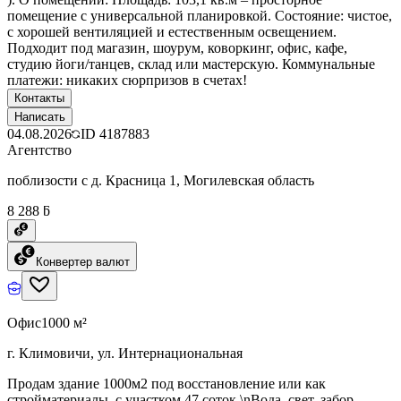
помещение с универсальной планировкой. Состояние: чистое,
с хорошей вентиляцией и естественным освещением.
Подходит под магазин, шоурум, коворкинг, офис, кафе,
студию йоги/танцев, склад или мастерскую. Коммунальные
платежи: никаких сюрпризов в счетах!
Контакты
Написать
04.08.2026
ID
4187883
Агентство
поблизости с д. Красница 1, Могилевская область
8 288 ƃ
Конвертер валют
Офис
1000 м²
г. Климовичи, ул. Интернациональная
Продам здание 1000м2 под восстановление или как
стройматериалы, с участком 47 соток.\nВода, свет, забор,