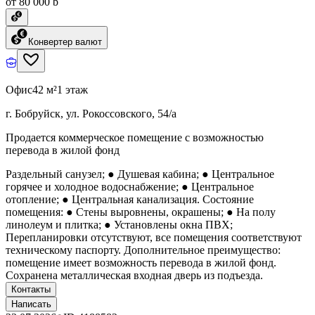
от 80 000 ƃ
Конвертер валют
Офис
42 м²
1 этаж
г. Бобруйск, ул. Рокоссовского, 54/а
Продается коммерческое помещение с возможностью
перевода в жилой фонд
Раздельный санузел; ● Душевая кабина; ● Центральное
горячее и холодное водоснабжение; ● Центральное
отопление; ● Центральная канализация. Состояние
помещения: ● Стены выровнены, окрашены; ● На полу
линолеум и плитка; ● Установлены окна ПВХ;
Перепланировки отсутствуют, все помещения соответствуют
техническому паспорту. Дополнительное преимущество:
помещение имеет возможность перевода в жилой фонд.
Сохранена металлическая входная дверь из подъезда.
Контакты
Написать