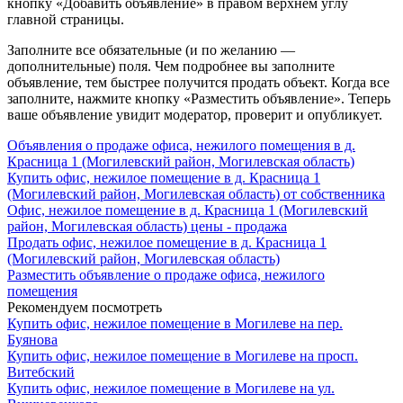
кнопку «Добавить объявление» в правом верхнем углу
главной страницы.
Заполните все обязательные (и по желанию —
дополнительные) поля. Чем подробнее вы заполните
объявление, тем быстрее получится продать объект. Когда все
заполните, нажмите кнопку «Разместить объявление». Теперь
ваше объявление увидит модератор, проверит и опубликует.
Объявления о продаже офиса, нежилого помещения в д.
Красница 1 (Могилевский район, Могилевская область)
Купить офис, нежилое помещение в д. Красница 1
(Могилевский район, Могилевская область) от собственника
Офис, нежилое помещение в д. Красница 1 (Могилевский
район, Могилевская область) цены - продажа
Продать офис, нежилое помещение в д. Красница 1
(Могилевский район, Могилевская область)
Разместить объявление о продаже офиса, нежилого
помещения
Рекомендуем посмотреть
Купить офис, нежилое помещение в Могилеве на пер.
Буянова
Купить офис, нежилое помещение в Могилеве на просп.
Витебский
Купить офис, нежилое помещение в Могилеве на ул.