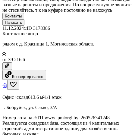
разные варианты и предложения. По вопросам лучше звоните
не стесняйтесь, т к на куфаре постоянно не нахожусь
Контакты
Написать
11.12.2024
ID
3178386
Контактное лицо
рядом с д. Красница 1, Могилевская область
от 39 216 ƃ
Конвертер валют
Офис+склад
613.6 м²
1/1 этаж
г. Бобруйск, ул. Сакко, 3/А
Номер лота на ЭТП www.ipmtorgi.by: 260526341248.
Реализуется складская база, состоящая из 4 капитальных
строений: административное здание, два хозяйственно-
бытовых, и склад.