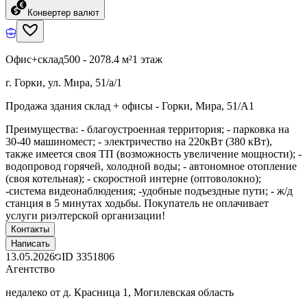
Конвертер валют
Офис+склад
500 - 2078.4 м²
1 этаж
г. Горки, ул. Мира, 51/а/1
Продажа здания склад + офисы - Горки, Мира, 51/А1
Преимущества: - благоустроенная территория; - парковка на
30-40 машиномест; - электричество на 220кВт (380 кВт),
также имеется своя ТП (возможность увеличение мощности); -
водопровод горячей, холодной воды; - автономное отопление
(своя котельная); - скоростной интерне (оптоволокно);
-система видеонаблюдения; -удобные подъездные пути; - ж/д
станция в 5 минутах ходьбы. Покупатель не оплачивает
услуги риэлтерской организации!
Контакты
Написать
13.05.2026
ID
3351806
Агентство
недалеко от д. Красница 1, Могилевская область