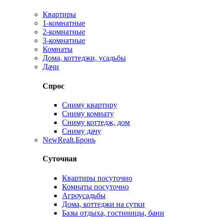
Квартиры
1-комнатные
2-комнатные
3-комнатные
Комнаты
Дома, коттеджи, усадьбы
Дачи
Спрос
Сниму квартиру
Сниму комнату
Сниму коттедж, дом
Сниму дачу
New
Realt.Бронь
Суточная
Квартиры посуточно
Комнаты посуточно
Агроусадьбы
Дома, коттеджи на сутки
Базы отдыха, гостиницы, бани