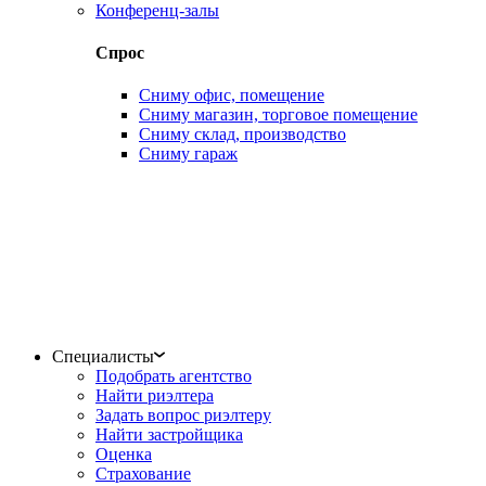
Конференц-залы
Спрос
Сниму офис, помещение
Сниму магазин, торговое помещение
Сниму склад, производство
Сниму гараж
Специалисты
Подобрать агентство
Найти риэлтера
Задать вопрос риэлтеру
Найти застройщика
Оценка
Страхование