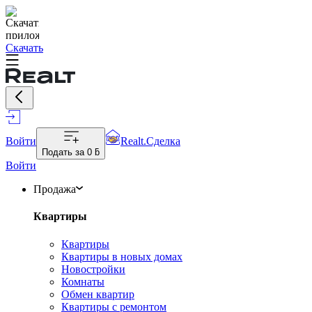
Скачать
Войти
Realt.Сделка
Подать за
0 ƃ
Войти
Продажа
Квартиры
Квартиры
Квартиры в новых домах
Новостройки
Комнаты
Обмен квартир
Квартиры с ремонтом