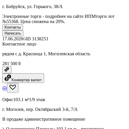
г. Бобруйск, ул. Горького, 38/А
Электронные торги - подробнее на сайте ИПМторги лот
№55368. Цена снижена на 20%.
Контакты
Написать
17.06.2026
ID
3138253
Контактное лицо
рядом с д. Красница 1, Могилевская область
281 500 ƃ
Конвертер валют
Офис
103.1 м²
1/9 этаж
г. Могилев, пер. Октябрьский 3-й, 7/А
В продаже административное помещение
). О помещении: Площадь: 103,1 кв.м – просторное