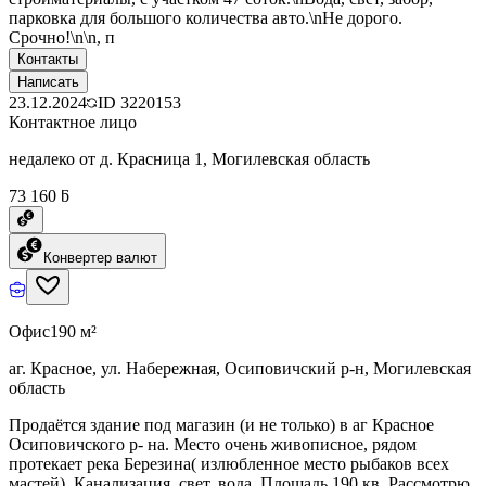
парковка для большого количества авто.\nНе дорого.
Срочно!\n\n, п
Контакты
Написать
23.12.2024
ID
3220153
Контактное лицо
недалеко от д. Красница 1, Могилевская область
73 160 ƃ
Конвертер валют
Офис
190 м²
аг. Красное, ул. Набережная, Осиповичский р-н, Могилевская
область
Продаётся здание под магазин (и не только) в аг Красное
Осиповичского р- на. Место очень живописное, рядом
протекает река Березина( излюбленное место рыбаков всех
мастей). Канализация, свет, вода. Площадь 190 кв. Рассмотрю