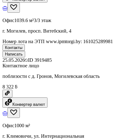
Офис
1039.6 м²
3/3 этаж
г. Могилев, просп. Витебский, 4
Номер лота на ЭТП www.ipmtorgi.by: 161025289981
Контакты
Написать
25.05.2026
ID
3919485
Контактное лицо
поблизости с д. Гронов, Могилевская область
8 322 ƃ
Конвертер валют
Офис
1000 м²
г. Климовичи, ул. Интернациональная