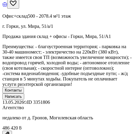
Офис+склад
500 - 2078.4 м²
1 этаж
г. Горки, ул. Мира, 51/а/1
Продажа здания склад + офисы - Горки, Мира, 51/А1
Преимущества: - благоустроенная территория; - парковка на
30-40 машиномест; - электричество на 220кВт (380 кВт),
также имеется своя ТП (возможность увеличение мощности); -
водопровод горячей, холодной воды; - автономное отопление
(своя котельная); - скоростной интерне (оптоволокно);
-система видеонаблюдения; -удобные подъездные пути; - ж/д
станция в 5 минутах ходьбы. Покупатель не оплачивает
услуги риэлтерской организации!
Контакты
Написать
13.05.2026
ID
3351806
Агентство
недалеко от д. Гронов, Могилевская область
486 420 ƃ