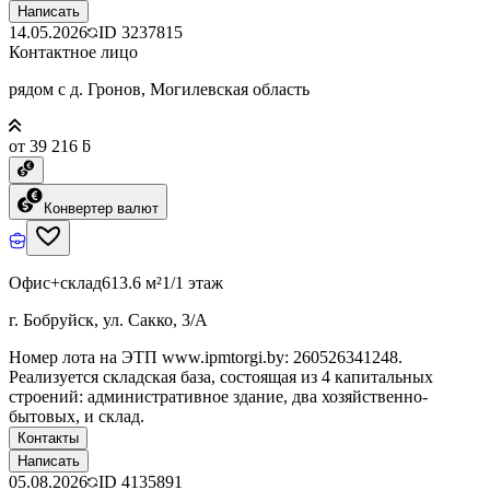
Написать
14.05.2026
ID
3237815
Контактное лицо
рядом с д. Гронов, Могилевская область
от 39 216 ƃ
Конвертер валют
Офис+склад
613.6 м²
1/1 этаж
г. Бобруйск, ул. Сакко, 3/А
Номер лота на ЭТП www.ipmtorgi.by: 260526341248.
Реализуется складская база, состоящая из 4 капитальных
строений: административное здание, два хозяйственно-
бытовых, и склад.
Контакты
Написать
05.08.2026
ID
4135891