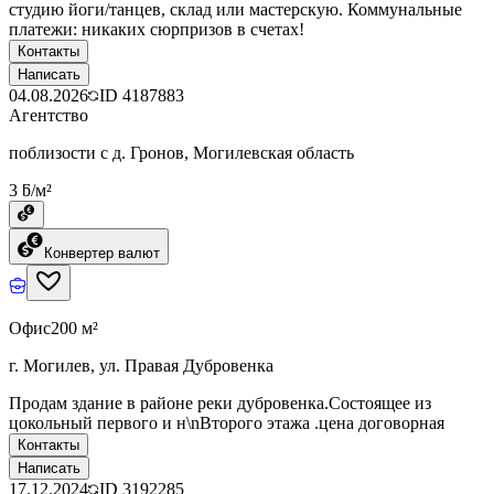
студию йоги/танцев, склад или мастерскую. Коммунальные
платежи: никаких сюрпризов в счетах!
Контакты
Написать
04.08.2026
ID
4187883
Агентство
поблизости с д. Гронов, Могилевская область
3 ƃ/м²
Конвертер валют
Офис
200 м²
г. Могилев, ул. Правая Дубровенка
Продам здание в районе реки дубровенка.Состоящее из
цокольный первого и н\nВторого этажа .цена договорная
Контакты
Написать
17.12.2024
ID
3192285