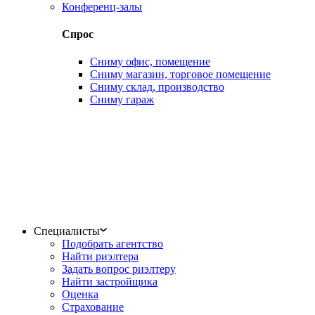
Конференц-залы
Спрос
Сниму офис, помещение
Сниму магазин, торговое помещение
Сниму склад, производство
Сниму гараж
Специалисты
Подобрать агентство
Найти риэлтера
Задать вопрос риэлтеру
Найти застройщика
Оценка
Страхование