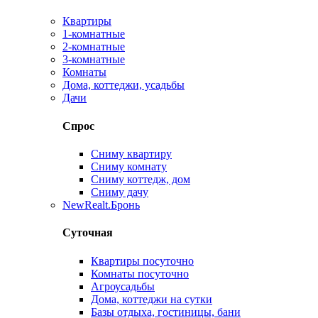
Квартиры
1-комнатные
2-комнатные
3-комнатные
Комнаты
Дома, коттеджи, усадьбы
Дачи
Спрос
Сниму квартиру
Сниму комнату
Сниму коттедж, дом
Сниму дачу
New
Realt.Бронь
Суточная
Квартиры посуточно
Комнаты посуточно
Агроусадьбы
Дома, коттеджи на сутки
Базы отдыха, гостиницы, бани