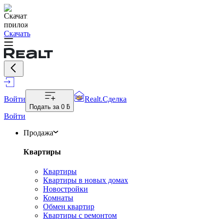
Скачать
Войти
Realt.Сделка
Подать за
0 ƃ
Войти
Продажа
Квартиры
Квартиры
Квартиры в новых домах
Новостройки
Комнаты
Обмен квартир
Квартиры с ремонтом