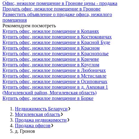
Офис, нежилое помещение в Гронове цены - продажа
Продать офис, нежилое помещение в Гронове
Разместить объявление о продаже офиса, нежилого
помещения
Рекомендуем посмотреть
Купить офис, нежилое помещение в Копанях
Купить офис, нежилое помещение в Костюковичах
Купить офис, нежилое помещение в Красной Буде
Купить офис, нежилое помещение в Красном
Купить офис, нежилое помещение в Краснополье
Купить офис, нежилое помещение в Кричеве
Купить офис, нежилое помещение в Круглом
Купить офис, нежилое помещение в Любоничах
Купить офис, нежилое помещение в Мстиславле
Купить офис, нежилое помещение в Осиповичах
Купить офис, нежилое помещение в д. Амховая 1
(Могилевский район, Могилевская область)
Купить офис, нежилое помещение в Борке
Недвижимость Беларуси
Могилевская область
Продажа недвижимости
Продажа офисов
д. Гронов