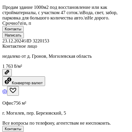
Продам здание 1000м2 под восстановление или как
стройматериалы, с участком 47 соток.\nВода, свет, забор,
парковка для большого количества авто.\nНе дорого.
Срочно!\n\n, п
Контакты
Написать
23.12.2024
ID
3220153
Контактное лицо
недалеко от д. Гронов, Могилевская область
1 763 ƃ/м²
Конвертер валют
Офис
756 м²
г. Могилев, пер. Березовский, 5
Все вопросы по телефону, агентствам не юеспокоить.
Контакты