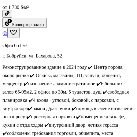
от 1 780 ƃ/м²
Конвертер валют
Офис
651 м²
г. Бобруйск, ул. Бахарова, 52
Реконструированное здание в 2024 году ✔️ Центр города,
около рынка ✔️ Офисы, магазины, ТЦ, услуги, общепит,
медцентр ✔️назначение - административное ✔️6 больших
залов 65-95м2, 2 офиса по 30м, 5 туалетов, душ ✔️свободная
планировка ✔️4 входа - угловой, боковой, с парковки, с
внутр.двора✔️рампа д/разгрузки ✔️помощь в смене назначения
по запросу ✔️просторная парковка ✔️помещение для кафе,
кухни с отд.входом ✔️внутренний двор, летняя терасса
✔️соблюдены требования торговли, общепита, места