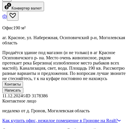
Конвертер валют
Офис
190 м²
аг. Красное, ул. Набережная, Осиповичский р-н, Могилевская
область
Продаётся здание под магазин (и не только) в аг Красное
Осиповичского р- на. Место очень живописное, рядом
протекает река Березина( излюбленное место рыбаков всех
мастей). Канализация, свет, вода. Площадь 190 кв. Рассмотрю
разные варианты и предложения. По вопросам лучше звоните
не стесняйтесь, т к на куфаре постоянно не нахожусь
Контакты
Написать
11.12.2024
ID
3178386
Контактное лицо
недалеко от д. Гронов, Могилевская область
Как купить офис, нежилое помещение в Гронове на Realt?