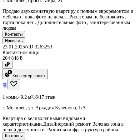
г. Могилев, просп. Мира, 21
Продаю двухкомнатную квартиру с полным евроремонтом и
мебелью , пока фото не делал . Риэлторам не беспокоить ,
торга пока нет . Дополнительные фото , заинтересованным
людям
Контакты
Написать
23.01.2025
ID
3263253
Контактное лицо
204 848 ƃ
Конвертер валют
1 комн.
49.2 м²
16/17 этаж
г. Могилев, ул. Аркадия Кулешова, 1/А
Квартира с великолепными видовыми
характеристиками.Дизайнерский ремонт. Зеленая зона в
пешей доступности. Развитая инфраструктура района.
Контакты