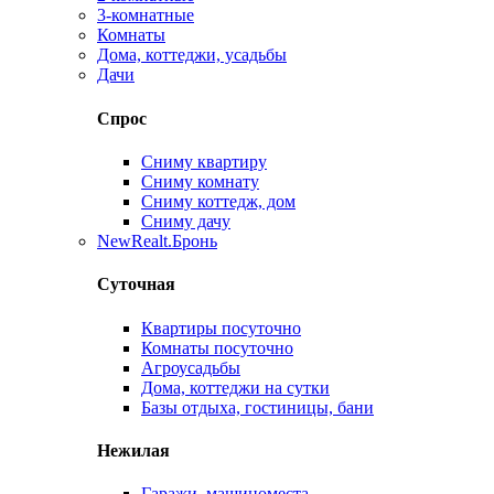
3-комнатные
Комнаты
Дома, коттеджи, усадьбы
Дачи
Спрос
Сниму квартиру
Сниму комнату
Сниму коттедж, дом
Сниму дачу
New
Realt.Бронь
Суточная
Квартиры посуточно
Комнаты посуточно
Агроусадьбы
Дома, коттеджи на сутки
Базы отдыха, гостиницы, бани
Нежилая
Гаражи, машиноместа