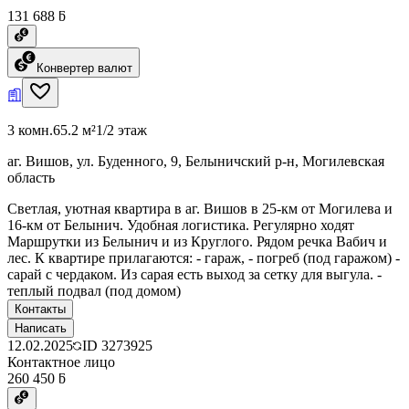
131 688 ƃ
Конвертер валют
3 комн.
65.2 м²
1/2 этаж
аг. Вишов, ул. Буденного, 9, Белыничский р-н, Могилевская
область
Светлая, уютная квартира в аг. Вишов в 25-км от Могилева и
16-км от Белынич. Удобная логистика. Регулярно ходят
Маршрутки из Белынич и из Круглого. Рядом речка Вабич и
лес. К квартире прилагаются: - гараж, - погреб (под гаражом) -
сарай с чердаком. Из сарая есть выход за сетку для выгула. -
теплый подвал (под домом)
Контакты
Написать
12.02.2025
ID
3273925
Контактное лицо
260 450 ƃ