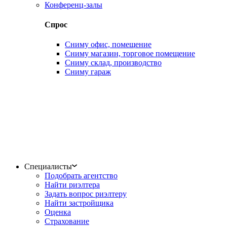
Конференц-залы
Спрос
Сниму офис, помещение
Сниму магазин, торговое помещение
Сниму склад, производство
Сниму гараж
Специалисты
Подобрать агентство
Найти риэлтера
Задать вопрос риэлтеру
Найти застройщика
Оценка
Страхование