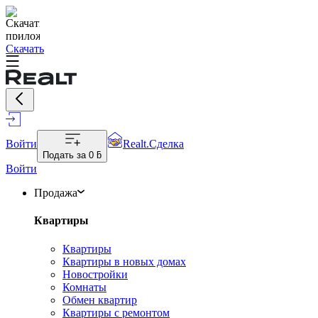
Скачать
Войти
Realt.Сделка
Подать за
0 ƃ
Войти
Продажа
Квартиры
Квартиры
Квартиры в новых домах
Новостройки
Комнаты
Обмен квартир
Квартиры с ремонтом