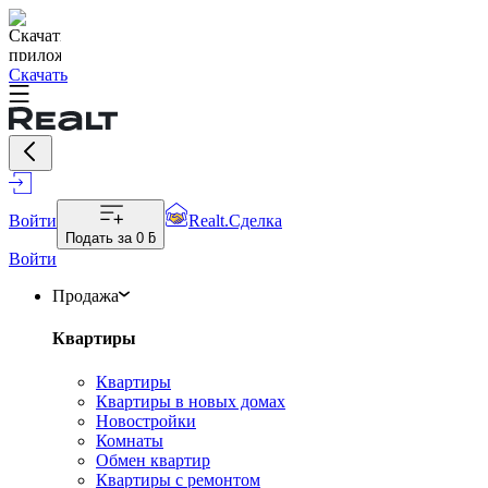
Скачать
Войти
Realt.Сделка
Подать за
0 ƃ
Войти
Продажа
Квартиры
Квартиры
Квартиры в новых домах
Новостройки
Комнаты
Обмен квартир
Квартиры с ремонтом