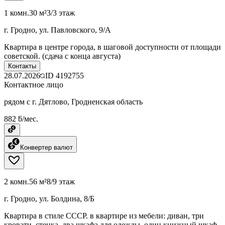
1 комн.
30 м²
3/3 этаж
г. Гродно, ул. Павловского, 9/А
Квартира в центре города, в шаговой доступности от площади
советской. (сдача с конца августа)
Контакты
28.07.2026
ID
4192755
Контактное лицо
рядом с г. Дятлово, Гродненская область
882 ƃ/мес.
Конвертер валют
2 комн.
56 м²
8/9 этаж
г. Гродно, ул. Болдина, 8/Б
Квартира в стиле СССР. в квартире из мебели: диван, три
кровати, стенка, два шкафа для одежды, один книжный шкаф,