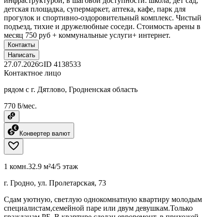
инфраструктурой, в шаговой доступности: школа, дет сад,
детская площадка, супермаркет, аптека, кафе, парк для
прогулок и спортивно-оздоровительный комплекс. Чистый
подъезд, тихие и дружелюбные соседи. Стоимость арены в
месяц 750 руб + коммунальные услуги+ интернет.
Контакты
Написать
27.07.2026
ID
4138533
Контактное лицо
рядом с г. Дятлово, Гродненская область
770 ƃ/мес.
Конвертер валют
1 комн.
32.9 м²
4/5 этаж
г. Гродно, ул. Пролетарская, 73
Сдам уютную, светлую однокомнатную квартиру молодым
специалистам,семейной паре или двум девушкам.Только
гражданам РБ. В квартире сделан евроремонт, в прихожей