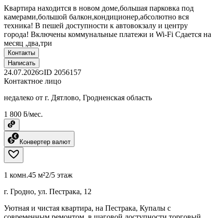
Квартира находится в новом доме,большая парковка под
камерами,большой балкон,кондиционер,абсолютно вся
техника! В пешей доступности к автовокзалу и центру
города! Включены коммунальные платежи и Wi-Fi Сдается на
месяц ,два,три
Контакты
Написать
24.07.2026
ID
2056157
Контактное лицо
недалеко от г. Дятлово, Гродненская область
1 800 ƃ/мес.
Конвертер валют
1 комн.
45 м²
2/5 этаж
г. Гродно, ул. Пестрака, 12
Уютная и чистая квартира, на Пестрака, Купалы с
современным ремонтом, в шаговой доступности торговый