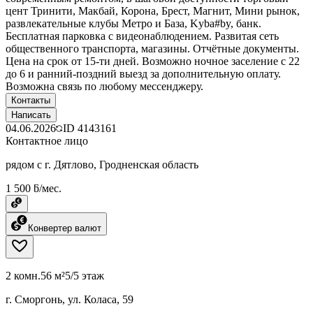
цент Тринити, Макбай, Корона, Брест, Магнит, Мини рынок,
развлекательные клубы Метро и База, Kyba#by, банк.
Бесплатная парковка с видеонаблюдением. Развитая сеть
общественного транспорта, магазины. Отчётные документы.
Цена на срок от 15-ти дней. Возможно ночное заселение с 22
до 6 и ранний-поздний выезд за дополнительную оплату.
Возможна связь по любому мессенджеру.
Контакты
Написать
04.06.2026
ID
4143161
Контактное лицо
рядом с г. Дятлово, Гродненская область
1 500 ƃ/мес.
Конвертер валют
2 комн.
56 м²
5/5 этаж
г. Сморгонь, ул. Коласа, 59