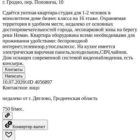
г. Гродно, пер. Поповича, 10
Сдаётся уютная квартира-студия для 1-2 человек в
монолитном доме бизнес класса на 16 этаже. Охраняемая
территория в удобном месте, недалеко от основных
достопримечательностей города, лесопарковой зоны на берегу
реки Неман. Квартира оборудована всеми необходимыми для
проживания удобствами: беспроводной
интернет,телевизор,утюг,пылесос. На кухне имеется
электрическая варочная панель,холодильник,СВЧ,чайник.
Дом оснащен современной системой видеонаблюдения, есть
консьерж.
Контакты
Написать
10.07.2026
ID
4056897
Контактное лицо
недалеко от г. Дятлово, Гродненская область
750 ƃ/мес.
Конвертер валют