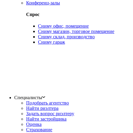
Конференц-залы
Спрос
Сниму офис, помещение
Сниму магазин, торговое помещение
Сниму склад, производство
Сниму гараж
Специалисты
Подобрать агентство
Найти риэлтера
Задать вопрос риэлтеру
Найти застройщика
Оценка
Страхование