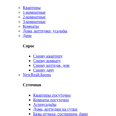
Квартиры
1-комнатные
2-комнатные
3-комнатные
Комнаты
Дома, коттеджи, усадьбы
Дачи
Спрос
Сниму квартиру
Сниму комнату
Сниму коттедж, дом
Сниму дачу
New
Realt.Бронь
Суточная
Квартиры посуточно
Комнаты посуточно
Агроусадьбы
Дома, коттеджи на сутки
Базы отдыха, гостиницы, бани