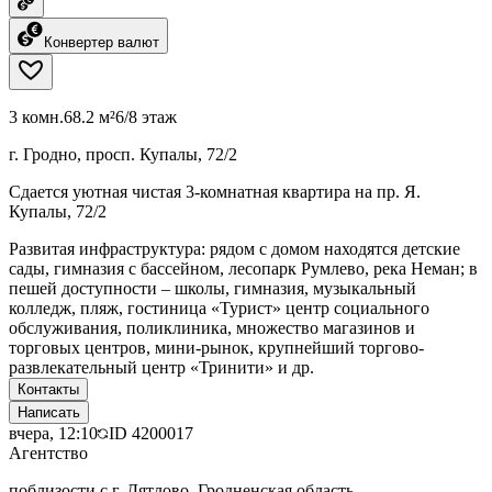
Конвертер валют
3 комн.
68.2 м²
6/8 этаж
г. Гродно, просп. Купалы, 72/2
Сдается уютная чистая 3-комнатная квартира на пр. Я.
Купалы, 72/2
Развитая инфраструктура: рядом с домом находятся детские
сады, гимназия с бассейном, лесопарк Румлево, река Неман; в
пешей доступности – школы, гимназия, музыкальный
колледж, пляж, гостиница «Турист» центр социального
обслуживания, поликлиника, множество магазинов и
торговых центров, мини-рынок, крупнейший торгово-
развлекательный центр «Тринити» и др.
Контакты
Написать
вчера, 12:10
ID
4200017
Агентство
поблизости с г. Дятлово, Гродненская область