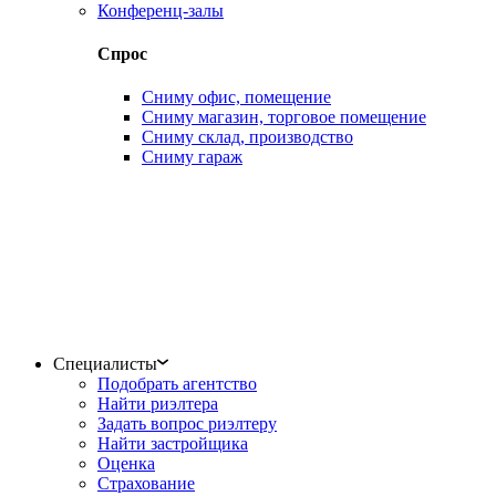
Конференц-залы
Спрос
Сниму офис, помещение
Сниму магазин, торговое помещение
Сниму склад, производство
Сниму гараж
Специалисты
Подобрать агентство
Найти риэлтера
Задать вопрос риэлтеру
Найти застройщика
Оценка
Страхование