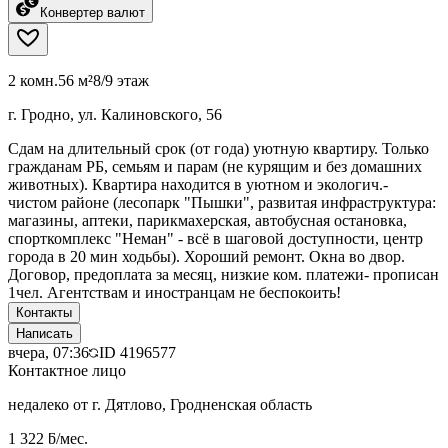
Конвертер валют
2 комн.
56 м²
8/9 этаж
г. Гродно, ул. Калиновского, 56
Сдам на длительный срок (от года) уютную квартиру. Только
гражданам РБ, семьям и парам (не курящим и без домашних
животных). Квартира находится в уютном и экологич.-
чистом районе (лесопарк "Пышки", развитая инфраструктура:
магазины, аптеки, парикмахерская, автобусная остановка,
спорткомплекс "Неман" - всё в шаговой доступности, центр
города в 20 мин ходьбы). Хороший ремонт. Окна во двор.
Договор, предоплата за месяц, низкие ком. платежи- прописан
1чел. Агентствам и иностранцам не беспокоить!
Контакты
Написать
вчера, 07:36
ID
4196577
Контактное лицо
недалеко от г. Дятлово, Гродненская область
1 322 ƃ/мес.