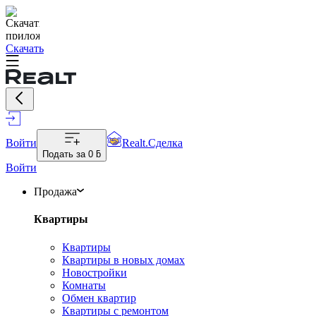
Скачать
Войти
Realt.Сделка
Подать за
0 ƃ
Войти
Продажа
Квартиры
Квартиры
Квартиры в новых домах
Новостройки
Комнаты
Обмен квартир
Квартиры с ремонтом