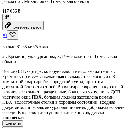
рядом с аг. Михайловка, Гомельская область
117 056 ƃ
Конвертер валют
3 комн.
61.35 м²
3/5 этаж
аг. Еремино, ул. Сурганова, 8, Гомельский р-н, Гомельская
область
Вот она!!! Квартира, которую ждали не только жители аг.
Еремино, но и семья желающая наслаждаться жизнью в 3-
комнатной квартире без городской суеты, при этом в
доступной близости от неё. В квартире сохранен аккуратный
ремонт, все комнаты раздельные, большая кухня, полы ДСП,
частично окна ПВХ, большая лоджия застеклена рамами
ПВХ, водосточные стояки в хорошем состоянии, входная
дверь металлическая, аккуратный подъезд, доброжелательные
соседи. В шаговой доступности детский сад, детско-
юношеская
Контакты