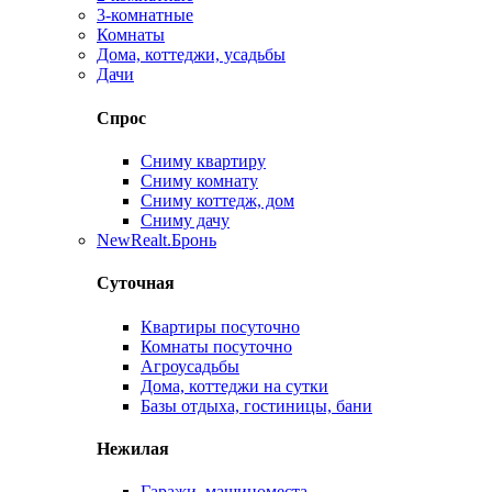
3-комнатные
Комнаты
Дома, коттеджи, усадьбы
Дачи
Спрос
Сниму квартиру
Сниму комнату
Сниму коттедж, дом
Сниму дачу
New
Realt.Бронь
Суточная
Квартиры посуточно
Комнаты посуточно
Агроусадьбы
Дома, коттеджи на сутки
Базы отдыха, гостиницы, бани
Нежилая
Гаражи, машиноместа