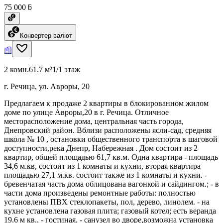
75 000 ƃ
Конвертер валют
2 комн.
61.7 м²
1/1 этаж
г. Речица, ул. Авроры, 20
Предлагаем к продаже 2 квартиры в блокированном жилом
доме по улице Авроры,20 в г. Речица. Отличное
месторасположение дома, центральная часть города,
Днепровский район. Вблизи расположены ясли-сад, средняя
школа № 10 , остановки общественного транспорта в шаговой
доступности,река Днепр, Набережная . Дом состоит из 2
квартир, общей площадью 61,7 кв.м. Одна квартира - площадь
34,6 м.кв, состоит из 1 комнаты и кухни, вторая квартира
площадью 27,1 м.кв. состоит также из 1 комнаты и кухни. -
бревенчатая часть дома облицована вагонкой и сайдингом.; - в
части дома произведены ремонтные работы: полностью
установлены ПВХ стеклопакеты, пол, дерево, линолем. - на
кухне установлена газовая плита; газовый котел; есть веранда
19.6 м кв., - гостиная. - санузел во дворе,возможна установка