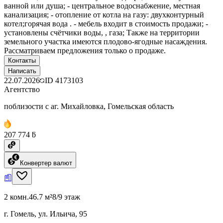
ванной или душа; - центральное водоснабжение, местная
канализация; - отопление от котла на газу: двухконтурный
котел;горячая вода . - мебель входит в стоимость продажи; -
установлены счётчики воды, , газа; Также на территории
земельного участка имеются плодово-ягодные насаждения.
Рассматриваем предложения только о продаже.
Контакты
Написать
22.07.2026
ID
4173103
Агентство
поблизости с аг. Михайловка, Гомельская область
207 774 ƃ
Конвертер валют
2 комн.
46.7 м²
8/9 этаж
г. Гомель, ул. Ильича, 95