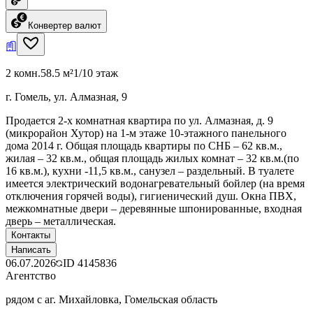
Конвертер валют
2 комн.
58.5 м²
1/10 этаж
г. Гомель, ул. Алмазная, 9
Продается 2-х комнатная квартира по ул. Алмазная, д. 9
(микрорайон Хутор) на 1-м этаже 10-этажного панельного
дома 2014 г. Общая площадь квартиры по СНБ – 62 кв.м.,
жилая – 32 кв.м., общая площадь жилых комнат – 32 кв.м.(по
16 кв.м.), кухни -11,5 кв.м., санузел – раздельный. В туалете
имеется электрический водонагревательный бойлер (на время
отключения горячей воды), гигиенический душ. Окна ПВХ,
межкомнатные двери – деревянные шпонированные, входная
дверь – металлическая.
Контакты
Написать
06.07.2026
ID
4145836
Агентство
рядом с аг. Михайловка, Гомельская область