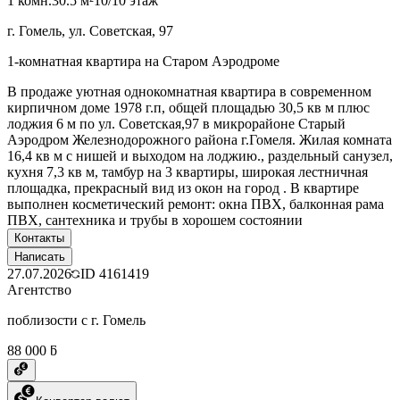
1 комн.
30.5 м²
10/10 этаж
г. Гомель, ул. Советская, 97
1-комнатная квартира на Старом Аэродроме
В продаже уютная однокомнатная квартира в современном
кирпичном доме 1978 г.п, общей площадью 30,5 кв м плюс
лоджия 6 м по ул. Советская,97 в микрорайоне Старый
Аэродром Железнодорожного района г.Гомеля. Жилая комната
16,4 кв м с нишей и выходом на лоджию., раздельный санузел,
кухня 7,3 кв м, тамбур на 3 квартиры, широкая лестничная
площадка, прекрасный вид из окон на город . В квартире
выполнен косметический ремонт: окна ПВХ, балконная рама
ПВХ, сантехника и трубы в хорошем состоянии
Контакты
Написать
27.07.2026
ID
4161419
Агентство
поблизости с г. Гомель
88 000 ƃ