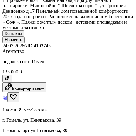
В продаже новая 1 комнатная квартира улучшенной
планировки. Микрорайон " Шведская горка". ул. Григория
Денисенко д.17 Панельный дом повышенной комфортности
2025 года постройки. Расположен на живописном берегу реки
« Сож ». Пляжи с жёлтым песком , детскими площадками и
местами для отдыха.
Контакты
Написать
24.07.2026
ID
4103743
Агентство
недалеко от г. Гомель
133 000 ƃ
Конвертер валют
1 комн.
39 м²
6/18 этаж
г. Гомель, ул. Пенязькова, 39
1-комн кварт ул Пенязькова, 39