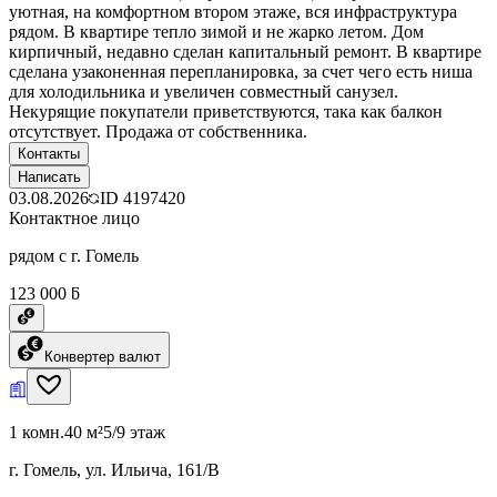
уютная, на комфортном втором этаже, вся инфраструктура
рядом. В квартире тепло зимой и не жарко летом. Дом
кирпичный, недавно сделан капитальный ремонт. В квартире
сделана узаконенная перепланировка, за счет чего есть ниша
для холодильника и увеличен совместный санузел.
Некурящие покупатели приветствуются, така как балкон
отсутствует. Продажа от собственника.
Контакты
Написать
03.08.2026
ID
4197420
Контактное лицо
рядом с г. Гомель
123 000 ƃ
Конвертер валют
1 комн.
40 м²
5/9 этаж
г. Гомель, ул. Ильича, 161/В