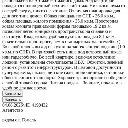
расположена на 9 этаже 9-этажного дома. Над квартирой
находится полноценный технический этаж. Никакого шума от
соседей сверху, никто не затопит. Отличная планировка для
данного типа домов. Общая площадь по СНБ - 36.0 кв.м.,
общая площадь жилого помещения - 35.0 кв.м. Просторная
жилая комната правильной формы площадью 19.2 кв.м.
позволяет легко зонировать пространство на спальню и
гостиную. Квадратная, удобная кухня площадью 8.1 кв.м.
(значительно просторнее, чем в стандартных малосемейках).
Большой плюс - выход из кухни на застекленную лоджию (1.0
кв.м. по СНБ). В прихожей есть ниша под встроенный шкаф
или гардеробную. Во всей квартире, включая остекление
лоджии, установлены стеклопакеты ПВХ. Обжитой, зеленый
район с развитой инфраструктурой. В шаговой доступности
супермаркеты, школы, детские сады, поликлиника, остановки
общественного транспорта. Хорошее транспортное сообщение
с любой точкой города. Чистая продажа. Звоните, покажем в
удобное для вас время.
Контакты
Написать
04.08.2026
ID
4198432
Агентство
рядом с г. Гомель