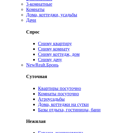
3-комнатные
Комнаты
Дома, коттеджи, усадьбы
Дачи
Спрос
Сниму квартиру
Сниму комнату
Сниму коттедж, дом
Сниму дачу
New
Realt.Бронь
Суточная
Квартиры посуточно
Комнаты посуточно
Агроусадьбы
Дома, коттеджи на сутки
Базы отдыха, гостиницы, бани
Нежилая
Гаражи, машиноместа