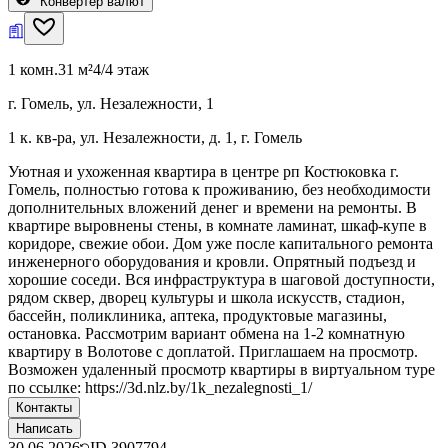
Конвертер валют
1 комн.
31 м²
4/4 этаж
г. Гомель, ул. Незалежности, 1
1 к. кв-ра, ул. Незалежности, д. 1, г. Гомель
Уютная и ухоженная квартира в центре рп Костюковка г.
Гомель, полностью готова к проживанию, без необходимости
дополнительных вложений денег и времени на ремонты. В
квартире выровнены стены, в комнате ламинат, шкаф-купе в
коридоре, свежие обои. Дом уже после капитального ремонта
инженерного оборудования и кровли. Опрятный подъезд и
хорошие соседи. Вся инфраструктура в шаговой доступности,
рядом сквер, дворец культуры и школа искусств, стадион,
бассейн, поликлиника, аптека, продуктовые магазины,
остановка. Рассмотрим вариант обмена на 1-2 комнатную
квартиру в Волотове с доплатой. Приглашаем на просмотр.
Возможен удаленный просмотр квартиры в виртуальном туре
по ссылке: https://3d.nlz.by/1k_nezalegnosti_1/
Контакты
Написать
30.06.2026
ID
3907794