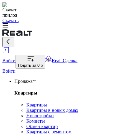
Скачать
Войти
Realt.Сделка
Подать за
0 ƃ
Войти
Продажа
Квартиры
Квартиры
Квартиры в новых домах
Новостройки
Комнаты
Обмен квартир
Квартиры с ремонтом