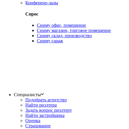
Конференц-залы
Спрос
Сниму офис, помещение
Сниму магазин, торговое помещение
Сниму склад, производство
Сниму гараж
Специалисты
Подобрать агентство
Найти риэлтера
Задать вопрос риэлтеру
Найти застройщика
Оценка
Страхование