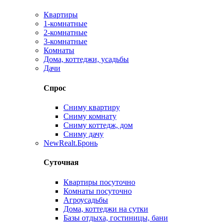
Квартиры
1-комнатные
2-комнатные
3-комнатные
Комнаты
Дома, коттеджи, усадьбы
Дачи
Спрос
Сниму квартиру
Сниму комнату
Сниму коттедж, дом
Сниму дачу
New
Realt.Бронь
Суточная
Квартиры посуточно
Комнаты посуточно
Агроусадьбы
Дома, коттеджи на сутки
Базы отдыха, гостиницы, бани