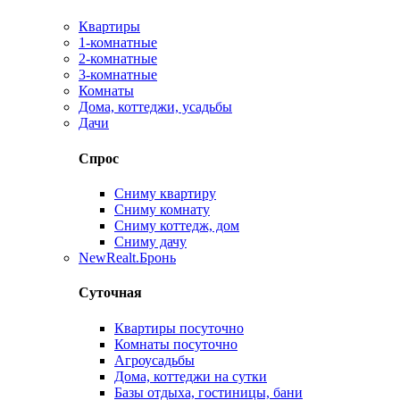
Квартиры
1-комнатные
2-комнатные
3-комнатные
Комнаты
Дома, коттеджи, усадьбы
Дачи
Спрос
Сниму квартиру
Сниму комнату
Сниму коттедж, дом
Сниму дачу
New
Realt.Бронь
Суточная
Квартиры посуточно
Комнаты посуточно
Агроусадьбы
Дома, коттеджи на сутки
Базы отдыха, гостиницы, бани