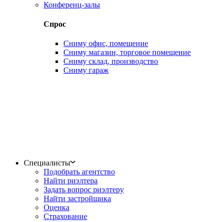
Конференц-залы
Спрос
Сниму офис, помещение
Сниму магазин, торговое помещение
Сниму склад, производство
Сниму гараж
Специалисты
Подобрать агентство
Найти риэлтера
Задать вопрос риэлтеру
Найти застройщика
Оценка
Страхование