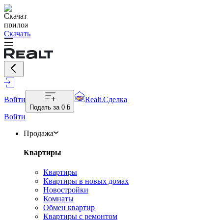
Скачать
Войти
Realt.Сделка
Подать за
0 ƃ
Войти
Продажа
Квартиры
Квартиры
Квартиры в новых домах
Новостройки
Комнаты
Обмен квартир
Квартиры с ремонтом