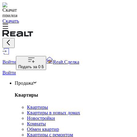
Скачать
Войти
Realt.Сделка
Подать за
0 ƃ
Войти
Продажа
Квартиры
Квартиры
Квартиры в новых домах
Новостройки
Комнаты
Обмен квартир
Квартиры с ремонтом