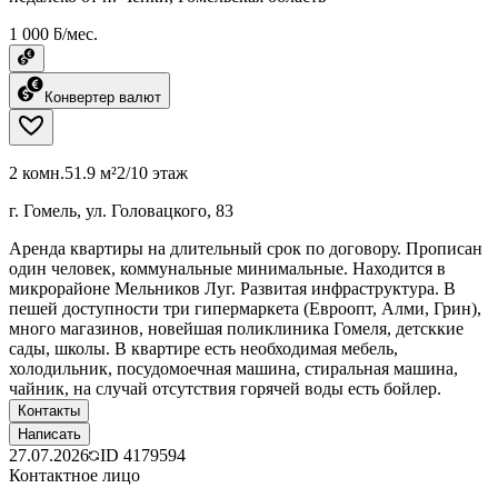
1 000 ƃ/мес.
Конвертер валют
2 комн.
51.9 м²
2/10 этаж
г. Гомель, ул. Головацкого, 83
Аренда квартиры на длительный срок по договору. Прописан
один человек, коммунальные минимальные. Находится в
микрорайоне Мельников Луг. Развитая инфраструктура. В
пешей доступности три гипермаркета (Евроопт, Алми, Грин),
много магазинов, новейшая поликлиника Гомеля, детсккие
сады, школы. В квартире есть необходимая мебель,
холодильник, посудомоечная машина, стиральная машина,
чайник, на случай отсутствия горячей воды есть бойлер.
Контакты
Написать
27.07.2026
ID
4179594
Контактное лицо