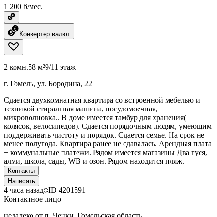
1 200 ƃ/мес.
Конвертер валют
2 комн.
58 м²
9/11 этаж
г. Гомель, ул. Бородина, 22
Сдается двухкомнатная квартира со встроенной мебелью и
техникой стиральная машина, посудомоечная,
микроволновка.. В доме имеется тамбур для хранения(
колясок, велосипедов). Сдаётся порядочным людям, умеющим
поддерживать чистоту и порядок. Сдается семье. На срок не
менее полугода. Квартира ранее не сдавалась. Арендная плата
+ коммунальные платежи. Рядом имеется магазины Два гуся,
алми, школа, сады, WB и озон. Рядом находится пляж.
Контакты
Написать
4 часа назад
ID
4201591
Контактное лицо
недалеко от п. Ченки, Гомельская область