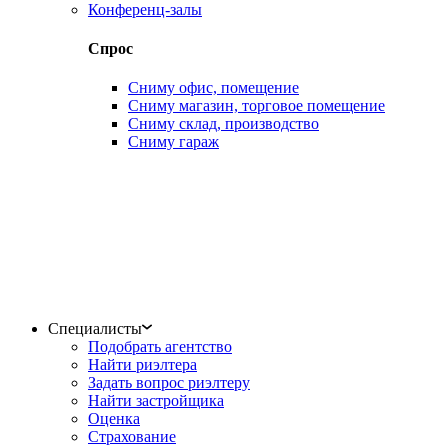
Конференц-залы
Спрос
Сниму офис, помещение
Сниму магазин, торговое помещение
Сниму склад, производство
Сниму гараж
Специалисты
Подобрать агентство
Найти риэлтера
Задать вопрос риэлтеру
Найти застройщика
Оценка
Страхование