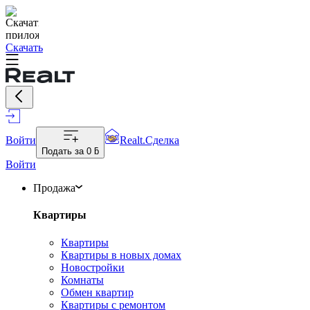
Скачать
Войти
Realt.Сделка
Подать за
0 ƃ
Войти
Продажа
Квартиры
Квартиры
Квартиры в новых домах
Новостройки
Комнаты
Обмен квартир
Квартиры с ремонтом