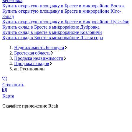
Березовка
Купить открытую площадку в Бресте в микрорайоне Восток
Купить открытую площадку в Бресте в микрорайоне Юго-
Запад
Купить открытую площадку в Бресте в микрорайоне Пугачёво
Купить склад в Бресте в микрорайоне Дубровка
Купить склад в Бресте в микрорайоне Козловичи
Купить склад в Бресте в микрорайоне Лысая гора
Недвижимость Беларуси
Брестская область
Продажа недвижимости
Продажа складов
аг. Русиновичи
Сохранить
Карта
Скачайте приложение Realt