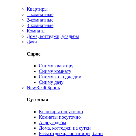
Квартиры
1-комнатные
2-комнатные
3-комнатные
Комнаты
Дома, коттеджи, усадьбы
Дачи
Спрос
Сниму квартиру
Сниму комнату
Сниму коттедж, дом
Сниму дачу
New
Realt.Бронь
Суточная
Квартиры посуточно
Комнаты посуточно
Агроусадьбы
Дома, коттеджи на сутки
Базы отдыха, гостиницы, бани