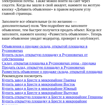
электронной почты. Также можно войти на сайт через
соцсети. Когда вы зашли в свой аккаунт, нажмите на желтую
кнопку «Добавить объявление» в правом верхнем углу
главной страницы.
Заполните все обязательные (и по желанию —
дополнительные) поля. Чем подробнее вы заполните
объявление, тем быстрее получится продать объект. Когда все
заполните, нажмите кнопку «Разместить объявление». Теперь
ваше объявление увидит модератор, проверит и опубликует.
Объявления о продаже склада, открытой площадки в
Русиновичах
Купить склад, открытую площадку в Русиновичах от
собственника
Склад, открытая площадка в Русиновичах цены - продажа
Продать склад, открытую площадку в Русиновичах
Разместить объявление о продаже склада, открытой площадки
Рекомендуем посмотреть
Купить завод в Бресте в микрорайоне Граевка
Купить завод в Бресте в микрорайоне Восток
Купить завод в Бресте в микрорайоне Южный
Купить завод в Бресте в микрорайоне Вычулки
Купить открытую площадку в Бресте в микрорайоне Гершоны
Купить открытую площадку в Бресте в микрорайоне