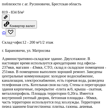
поблизости с аг. Русиновичи, Брестская область
819 - 834 ƃ/м²
Конвертер валют
Склад+офис
12 - 200 м²
1/2 этаж
г. Барановичи, ул. Матросова
Административно-складское здание. Двухэтажное. В
настоящее время используется арендаторами под офисы-
237мкв, магазин - 43мкв, СТО, склад и складские помещения -
251мкв. В помещении выполнен хороший ремонт. Заведены
центральные коммуникации: холодное водоснабжение,
канализация, электроснабжение, есть горячая вода, разведена
телефонная сеть. Котельная своя на газу. Стены и перегородки
здания кирпичные, перекрытие -плита ж/б, крыша - скатная,
металлопрофиль. Площадь территории 0,20га. Имеется
внутренний уютный дворик, бетонная площадка - 90мкв,
часть территории используется под хоз.нужды. Территория
перед зданием благоустроена: плитка, газоны, деревья,