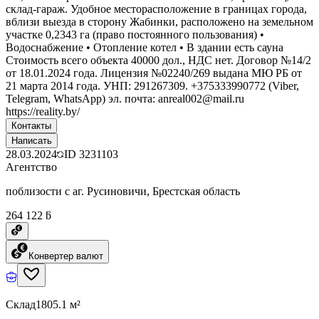
склад-гараж. Удобное месторасположение в границах города,
вблизи выезда в сторону Жабинки, расположено на земельном
участке 0,2343 га (право постоянного пользования) •
Водоснабжение • Отопление котел • В здании есть сауна
Стоимость всего объекта 40000 дол., НДС нет. Договор №14/2
от 18.01.2024 года. Лицензия №02240/269 выдана МЮ РБ от
21 марта 2014 года. УНП: 291267309. +375333990772 (Viber,
Telegram, WhatsApp) эл. почта: anreal002@mail.ru
https://reality.by/
Контакты
Написать
28.03.2024
ID
3231103
Агентство
поблизости с аг. Русиновичи, Брестская область
264 122 ƃ
Конвертер валют
Склад
1805.1 м²