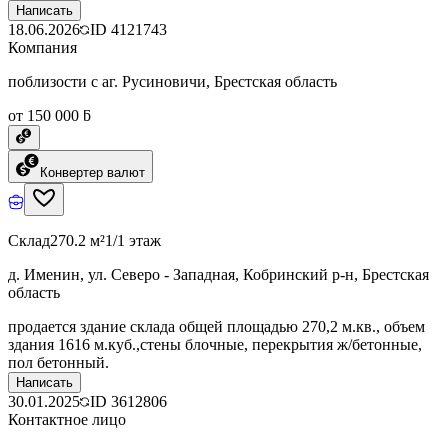
Написать
18.06.2026
ID
4121743
Компания
поблизости с аг. Русиновичи, Брестская область
от 150 000 ƃ
Конвертер валют
Склад
270.2 м²
1/1 этаж
д. Именин, ул. Северо - Западная, Кобринский р-н, Брестская
область
продается здание склада общей площадью 270,2 м.кв., объем
здания 1616 м.куб.,стены блочные, перекрытия ж/бетонные,
пол бетонный.
Написать
30.01.2025
ID
3612806
Контактное лицо