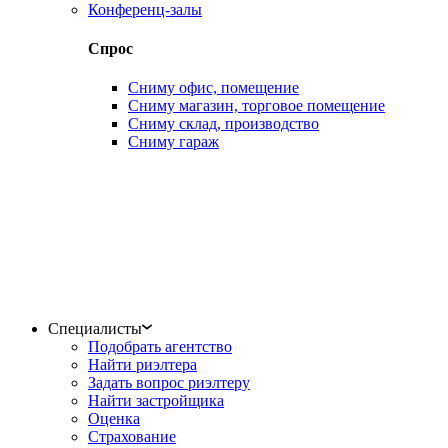
Конференц-залы
Спрос
Сниму офис, помещение
Сниму магазин, торговое помещение
Сниму склад, производство
Сниму гараж
Специалисты
Подобрать агентство
Найти риэлтера
Задать вопрос риэлтеру
Найти застройщика
Оценка
Страхование