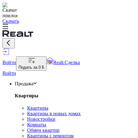
Скачать
Войти
Realt.Сделка
Подать за
0 ƃ
Войти
Продажа
Квартиры
Квартиры
Квартиры в новых домах
Новостройки
Комнаты
Обмен квартир
Квартиры с ремонтом