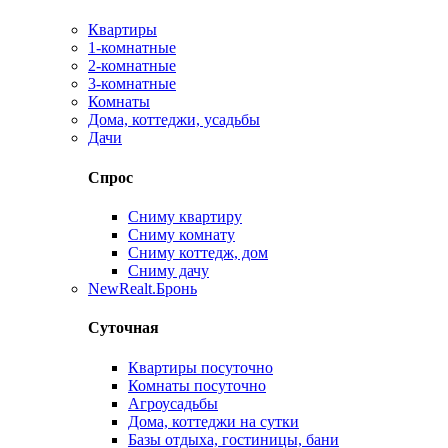
Квартиры
1-комнатные
2-комнатные
3-комнатные
Комнаты
Дома, коттеджи, усадьбы
Дачи
Спрос
Сниму квартиру
Сниму комнату
Сниму коттедж, дом
Сниму дачу
New
Realt.Бронь
Суточная
Квартиры посуточно
Комнаты посуточно
Агроусадьбы
Дома, коттеджи на сутки
Базы отдыха, гостиницы, бани