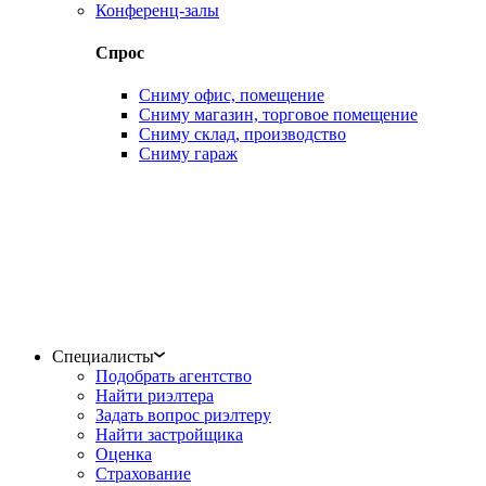
Конференц-залы
Спрос
Сниму офис, помещение
Сниму магазин, торговое помещение
Сниму склад, производство
Сниму гараж
Специалисты
Подобрать агентство
Найти риэлтера
Задать вопрос риэлтеру
Найти застройщика
Оценка
Страхование