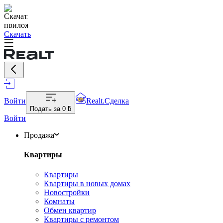
Скачать
Войти
Realt.Сделка
Подать за
0 ƃ
Войти
Продажа
Квартиры
Квартиры
Квартиры в новых домах
Новостройки
Комнаты
Обмен квартир
Квартиры с ремонтом