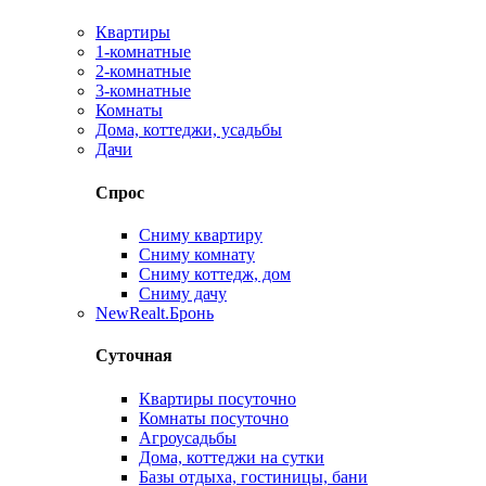
Квартиры
1-комнатные
2-комнатные
3-комнатные
Комнаты
Дома, коттеджи, усадьбы
Дачи
Спрос
Сниму квартиру
Сниму комнату
Сниму коттедж, дом
Сниму дачу
New
Realt.Бронь
Суточная
Квартиры посуточно
Комнаты посуточно
Агроусадьбы
Дома, коттеджи на сутки
Базы отдыха, гостиницы, бани