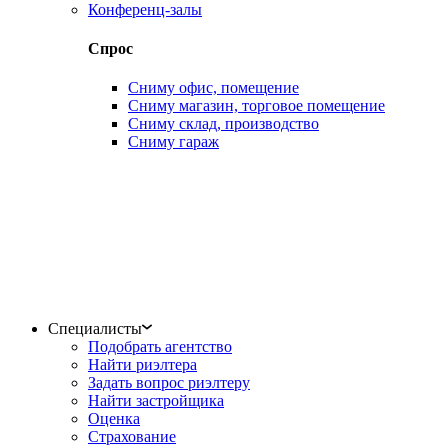
Конференц-залы
Спрос
Сниму офис, помещение
Сниму магазин, торговое помещение
Сниму склад, производство
Сниму гараж
Специалисты
Подобрать агентство
Найти риэлтера
Задать вопрос риэлтеру
Найти застройщика
Оценка
Страхование