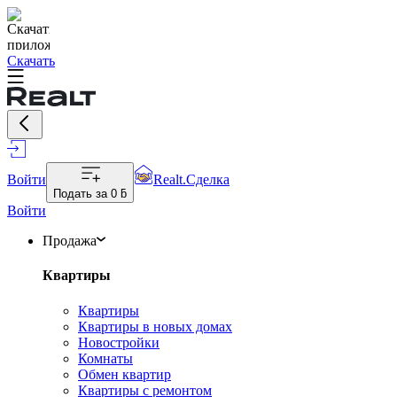
Скачать
Войти
Realt.Сделка
Подать за
0 ƃ
Войти
Продажа
Квартиры
Квартиры
Квартиры в новых домах
Новостройки
Комнаты
Обмен квартир
Квартиры с ремонтом