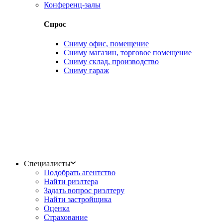
Конференц-залы
Спрос
Сниму офис, помещение
Сниму магазин, торговое помещение
Сниму склад, производство
Сниму гараж
Специалисты
Подобрать агентство
Найти риэлтера
Задать вопрос риэлтеру
Найти застройщика
Оценка
Страхование