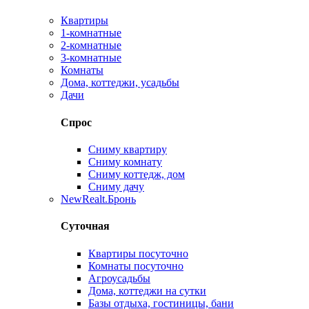
Квартиры
1-комнатные
2-комнатные
3-комнатные
Комнаты
Дома, коттеджи, усадьбы
Дачи
Спрос
Сниму квартиру
Сниму комнату
Сниму коттедж, дом
Сниму дачу
New
Realt.Бронь
Суточная
Квартиры посуточно
Комнаты посуточно
Агроусадьбы
Дома, коттеджи на сутки
Базы отдыха, гостиницы, бани