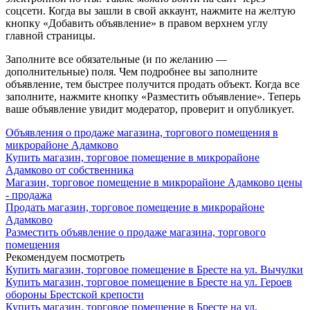
соцсети. Когда вы зашли в свой аккаунт, нажмите на желтую
кнопку «Добавить объявление» в правом верхнем углу
главной страницы.
Заполните все обязательные (и по желанию —
дополнительные) поля. Чем подробнее вы заполните
объявление, тем быстрее получится продать объект. Когда все
заполните, нажмите кнопку «Разместить объявление». Теперь
ваше объявление увидит модератор, проверит и опубликует.
Объявления о продаже магазина, торгового помещения в
микрорайоне Адамково
Купить магазин, торговое помещение в микрорайоне
Адамково от собственника
Магазин, торговое помещение в микрорайоне Адамково цены
- продажа
Продать магазин, торговое помещение в микрорайоне
Адамково
Разместить объявление о продаже магазина, торгового
помещения
Рекомендуем посмотреть
Купить магазин, торговое помещение в Бресте на ул. Вычулки
Купить магазин, торговое помещение в Бресте на ул. Героев
обороны Брестской крепости
Купить магазин, торговое помещение в Бресте на ул.