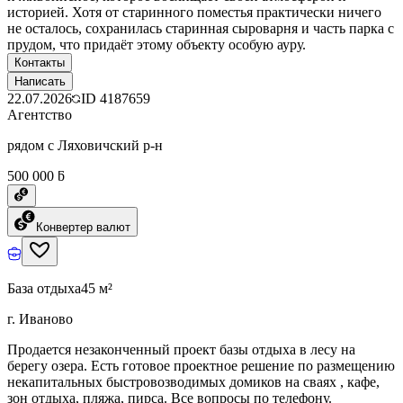
историей. Хотя от старинного поместья практически ничего
не осталось, сохранилась старинная сыроварня и часть парка с
прудом, что придаёт этому объекту особую ауру.
Контакты
Написать
22.07.2026
ID
4187659
Агентство
рядом с Ляховичский р-н
500 000 ƃ
Конвертер валют
База отдыха
45 м²
г. Иваново
Продается незаконченный проект базы отдыха в лесу на
берегу озера. Есть готовое проектное решение по размещению
некапитальных быстровозводимых домиков на сваях , кафе,
зон отдыха, пляжа, пирса. Все вопросы по телефону.