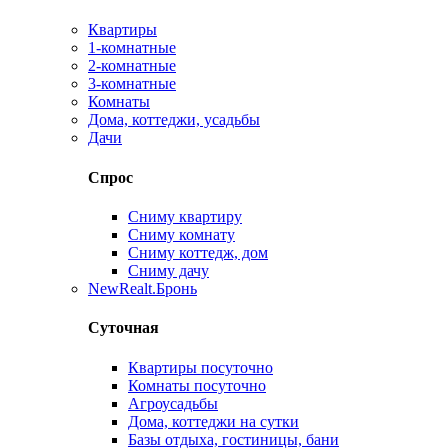
Квартиры
1-комнатные
2-комнатные
3-комнатные
Комнаты
Дома, коттеджи, усадьбы
Дачи
Спрос
Сниму квартиру
Сниму комнату
Сниму коттедж, дом
Сниму дачу
New
Realt.Бронь
Суточная
Квартиры посуточно
Комнаты посуточно
Агроусадьбы
Дома, коттеджи на сутки
Базы отдыха, гостиницы, бани