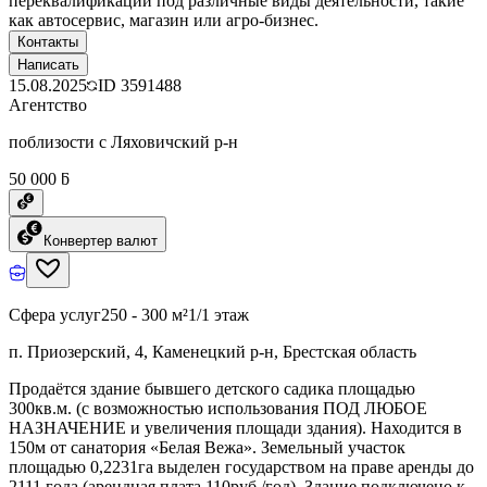
переквалификации под различные виды деятельности, такие
как автосервис, магазин или агро-бизнес.
Контакты
Написать
15.08.2025
ID
3591488
Агентство
поблизости с Ляховичский р-н
50 000 ƃ
Конвертер валют
Сфера услуг
250 - 300 м²
1/1 этаж
п. Приозерский, 4, Каменецкий р-н, Брестская область
Продаётся здание бывшего детского садика площадью
300кв.м. (с возможностью использования ПОД ЛЮБОЕ
НАЗНАЧЕНИЕ и увеличения площади здания). Находится в
150м от санатория «Белая Вежа». Земельный участок
площадью 0,2231га выделен государством на праве аренды до
2111 года (арендная плата 110руб./год). Здание подключено к