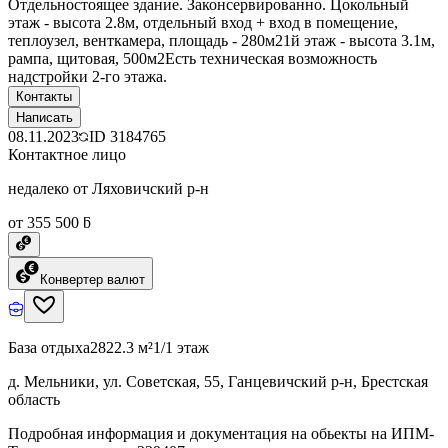
Отдельностоящее здание. Законсервированно. Цокольный
этаж - высота 2.8м, отдельный вход + вход в помещение,
теплоузел, венткамера, площадь - 280м21й этаж - высота 3.1м,
рампа, щитовая, 500м2Есть техническая возможность
надстройки 2-го этажа.
Контакты
Написать
08.11.2023
ID
3184765
Контактное лицо
недалеко от Ляховичский р-н
от 355 500 ƃ
Конвертер валют
База отдыха
2822.3 м²
1/1 этаж
д. Мельники, ул. Советская, 55, Ганцевичский р-н, Брестская
область
Подробная информация и документация на обьекты на ИПМ-