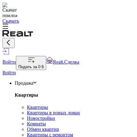
Скачать
Войти
Realt.Сделка
Подать за
0 ƃ
Войти
Продажа
Квартиры
Квартиры
Квартиры в новых домах
Новостройки
Комнаты
Обмен квартир
Квартиры с ремонтом