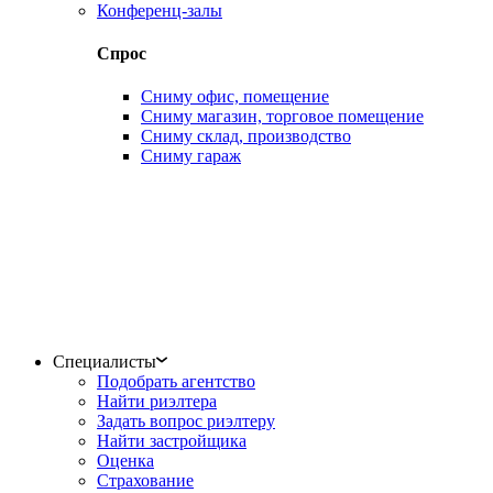
Конференц-залы
Спрос
Сниму офис, помещение
Сниму магазин, торговое помещение
Сниму склад, производство
Сниму гараж
Специалисты
Подобрать агентство
Найти риэлтера
Задать вопрос риэлтеру
Найти застройщика
Оценка
Страхование