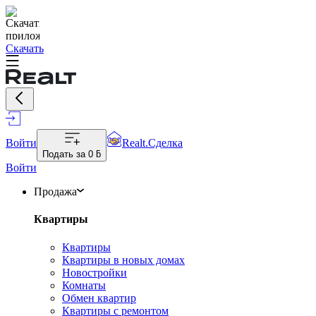
Скачать
Войти
Realt.Сделка
Подать за
0 ƃ
Войти
Продажа
Квартиры
Квартиры
Квартиры в новых домах
Новостройки
Комнаты
Обмен квартир
Квартиры с ремонтом