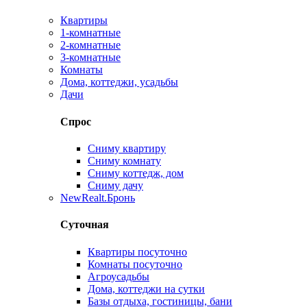
Квартиры
1-комнатные
2-комнатные
3-комнатные
Комнаты
Дома, коттеджи, усадьбы
Дачи
Спрос
Сниму квартиру
Сниму комнату
Сниму коттедж, дом
Сниму дачу
New
Realt.Бронь
Суточная
Квартиры посуточно
Комнаты посуточно
Агроусадьбы
Дома, коттеджи на сутки
Базы отдыха, гостиницы, бани