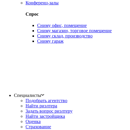
Конференц-залы
Спрос
Сниму офис, помещение
Сниму магазин, торговое помещение
Сниму склад, производство
Сниму гараж
Специалисты
Подобрать агентство
Найти риэлтера
Задать вопрос риэлтеру
Найти застройщика
Оценка
Страхование