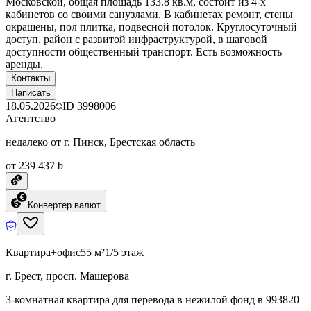
Московской, общая площадь 133.8 кв.м, состоит из 4-х
кабинетов со своими санузлами. В кабинетах ремонт, стены
окрашены, пол плитка, подвесной потолок. Круглосуточный
доступ, район с развитой инфраструктурой, в шаговой
доступности общественный транспорт. Есть возможность
аренды.
Контакты
Написать
18.05.2026
ID
3998006
Агентство
недалеко от г. Пинск, Брестская область
от 239 437 ƃ
Конвертер валют
Квартира+офис
55 м²
1/5 этаж
г. Брест, просп. Машерова
3-комнатная квартира для перевода в нежилой фонд в 993820