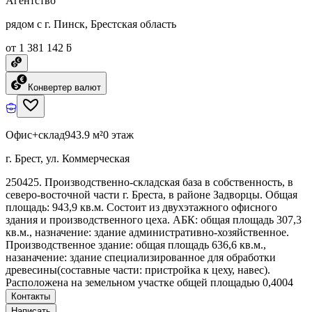
Агентство
рядом с г. Пинск, Брестская область
от 1 381 142 ƃ
Конвертер валют
Офис+склад
943.9 м²
0 этаж
г. Брест, ул. Коммерческая
250425. Производственно-складская база в собственность, в
северо-восточной части г. Бреста, в районе Задворцы. Общая
площадь: 943,9 кв.м. Состоит из двухэтажного офисного
здания и производственного цеха. АБК: общая площадь 307,3
кв.м., назначение: здание административно-хозяйственное.
Производственное здание: общая площадь 636,6 кв.м.,
назаначение: здание специализированное для обработки
древесины(составные части: пристройка к цеху, навес).
Расположена на земельном участке общей площадью 0,4004
Контакты
Написать