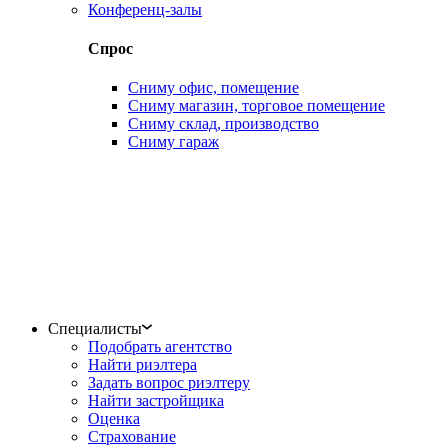
Конференц-залы
Спрос
Сниму офис, помещение
Сниму магазин, торговое помещение
Сниму склад, производство
Сниму гараж
Специалисты
Подобрать агентство
Найти риэлтера
Задать вопрос риэлтеру
Найти застройщика
Оценка
Страхование