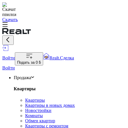
Скачать
Войти
Realt.Сделка
Подать за
0 ƃ
Войти
Продажа
Квартиры
Квартиры
Квартиры в новых домах
Новостройки
Комнаты
Обмен квартир
Квартиры с ремонтом