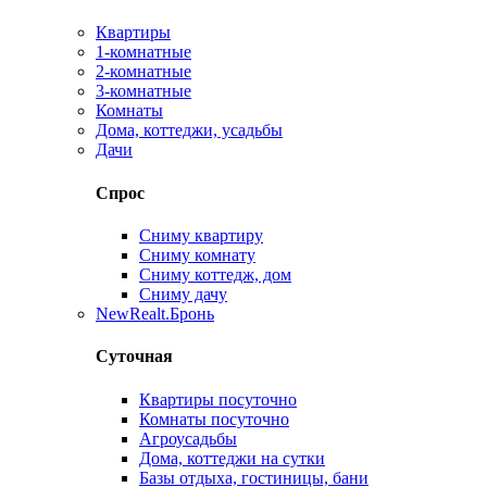
Квартиры
1-комнатные
2-комнатные
3-комнатные
Комнаты
Дома, коттеджи, усадьбы
Дачи
Спрос
Сниму квартиру
Сниму комнату
Сниму коттедж, дом
Сниму дачу
New
Realt.Бронь
Суточная
Квартиры посуточно
Комнаты посуточно
Агроусадьбы
Дома, коттеджи на сутки
Базы отдыха, гостиницы, бани