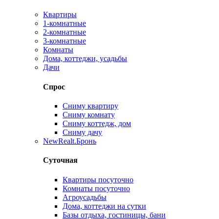
Квартиры
1-комнатные
2-комнатные
3-комнатные
Комнаты
Дома, коттеджи, усадьбы
Дачи
Спрос
Сниму квартиру
Сниму комнату
Сниму коттедж, дом
Сниму дачу
New
Realt.Бронь
Суточная
Квартиры посуточно
Комнаты посуточно
Агроусадьбы
Дома, коттеджи на сутки
Базы отдыха, гостиницы, бани