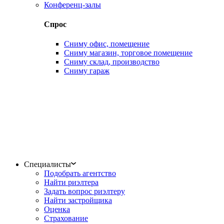
Конференц-залы
Спрос
Сниму офис, помещение
Сниму магазин, торговое помещение
Сниму склад, производство
Сниму гараж
Специалисты
Подобрать агентство
Найти риэлтера
Задать вопрос риэлтеру
Найти застройщика
Оценка
Страхование