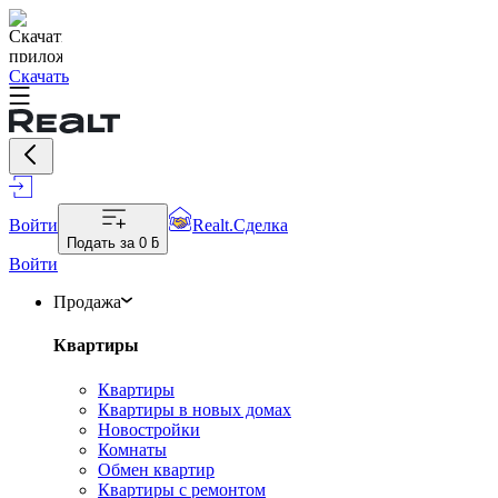
Скачать
Войти
Realt.Сделка
Подать за
0 ƃ
Войти
Продажа
Квартиры
Квартиры
Квартиры в новых домах
Новостройки
Комнаты
Обмен квартир
Квартиры с ремонтом