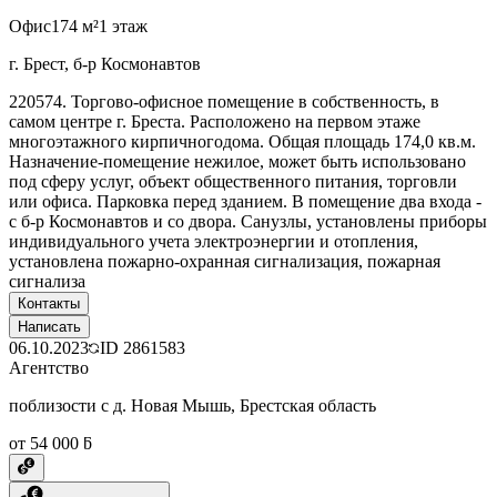
Офис
174 м²
1 этаж
г. Брест, б-р Космонавтов
220574. Торгово-офисное помещение в собственность, в
самом центре г. Бреста. Расположено на первом этаже
многоэтажного кирпичногодома. Общая площадь 174,0 кв.м.
Назначение-помещение нежилое, может быть использовано
под сферу услуг, объект общественного питания, торговли
или офиса. Парковка перед зданием. В помещение два входа -
с б-р Космонавтов и со двора. Санузлы, установлены приборы
индивидуального учета электроэнергии и отопления,
установлена пожарно-охранная сигнализация, пожарная
сигнализа
Контакты
Написать
06.10.2023
ID
2861583
Агентство
поблизости с д. Новая Мышь, Брестская область
от 54 000 ƃ