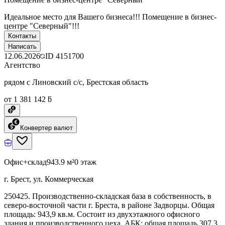
Идеальное место для Вашего бизнеса!!! Помещение в бизнес-
центре "Северный"!!!
Контакты
Написать
12.06.2026
ID
4151700
Агентство
рядом с Линовский с/с, Брестская область
от 1 381 142 ƃ
Конвертер валют
Офис+склад
943.9 м²
0 этаж
г. Брест, ул. Коммерческая
250425. Производственно-складская база в собственность, в
северо-восточной части г. Бреста, в районе Задворцы. Общая
площадь: 943,9 кв.м. Состоит из двухэтажного офисного
здания и производственного цеха. АБК: общая площадь 307,3