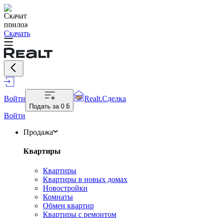
Скачать
Войти
Realt.Сделка
Подать за
0 ƃ
Войти
Продажа
Квартиры
Квартиры
Квартиры в новых домах
Новостройки
Комнаты
Обмен квартир
Квартиры с ремонтом