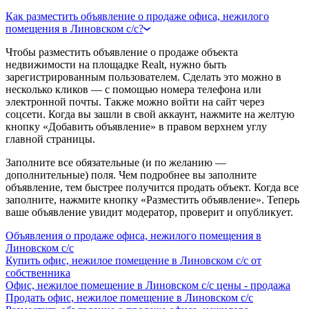
Как разместить объявление о продаже офиса, нежилого
помещения в Линовском с/с?
Чтобы разместить объявление о продаже объекта
недвижимости на площадке Realt, нужно быть
зарегистрированным пользователем. Сделать это можно в
несколько кликов — с помощью номера телефона или
электронной почты. Также можно войти на сайт через
соцсети. Когда вы зашли в свой аккаунт, нажмите на желтую
кнопку «Добавить объявление» в правом верхнем углу
главной страницы.
Заполните все обязательные (и по желанию —
дополнительные) поля. Чем подробнее вы заполните
объявление, тем быстрее получится продать объект. Когда все
заполните, нажмите кнопку «Разместить объявление». Теперь
ваше объявление увидит модератор, проверит и опубликует.
Объявления о продаже офиса, нежилого помещения в
Линовском с/с
Купить офис, нежилое помещение в Линовском с/с от
собственника
Офис, нежилое помещение в Линовском с/с цены - продажа
Продать офис, нежилое помещение в Линовском с/с