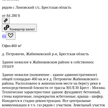
рядом с Линовский с/с, Брестская область
от 84 280 ƃ
Конвертер валют
Офис
460 м²
д. Петровичи, Жабинковский р-н, Брестская область
Здание нежилое в Жабинковском районе в собственнос
193419
Здание нежилое (назначение - здание административное)
общей площадью 460 кв.м в д. Петровичи Жабинковского
района. Расположено в живописном месте на берегу реки в
непосредственной близости от трассы М1/E30 Брест - Москва.
Технические характеристики здания: фундамент бетонный,
стены кирпичные, пекрекрытия ж/бетонные, крыша - шифер.
Находится в стадии реконструкции. Все центральные
коммуникации в т.ч. газ рядом с участком. Земельный участок