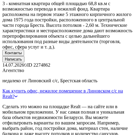
3 - комнатная квартира общей площадью 68,8 кв.м с
возможностью перевода в нежилой фонд. Квартира
расположена на первом этаже 5 этажного кирпичного жилого
дома 1975 года постройки, расположенного в центральной
части города Бреста. Высота потолков - 2,60 м. Технические
характеристики и месторасположение дома дают возможность
перепрофилирования объекта с целью дальнейшего
использования под разные виды деятельности (торговля,
офис, сфера услуг и т. д.).
Контакты
Написать
14.07.2026
ID
2274862
Агентство
недалеко от Линовский с/с, Брестская область
Как купить офис, нежилое помещение в Линовском с/с на
Realt?
Сделать это можно на площадке Realt — на сайте или в
мобильном приложении. У нас самая полная и уникальная
база объектов недвижимости Беларуси. Вы можете
отфильтровать варианты по вашим запросам. Например,
выбрать район, год постройки дома, материал стен, наличие
балкона и даже высоту потолков и количество санузлов.