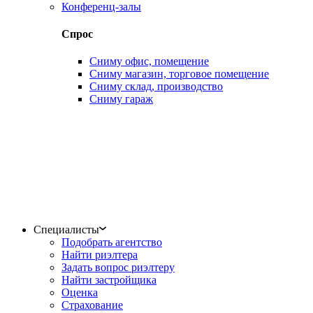
Конференц-залы
Спрос
Сниму офис, помещение
Сниму магазин, торговое помещение
Сниму склад, производство
Сниму гараж
Специалисты
Подобрать агентство
Найти риэлтера
Задать вопрос риэлтеру
Найти застройщика
Оценка
Страхование