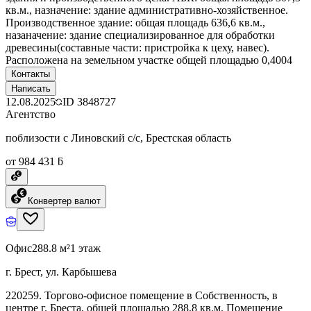
кв.м., назначение: здание административно-хозяйственное.
Производственное здание: общая площадь 636,6 кв.м.,
назаначение: здание специализированное для обработки
древесины(составные части: пристройка к цеху, навес).
Расположена на земельном участке общей площадью 0,4004
Контакты
Написать
12.08.2025
ID
3848727
Агентство
поблизости с Линовский с/с, Брестская область
от 984 431 ƃ
Конвертер валют
Офис
288.8 м²
1 этаж
г. Брест, ул. Карбышева
220259. Торгово-офисное помещение в Собственность, в
центре г. Бреста, общей площадью 288,8 кв.м. Помещение