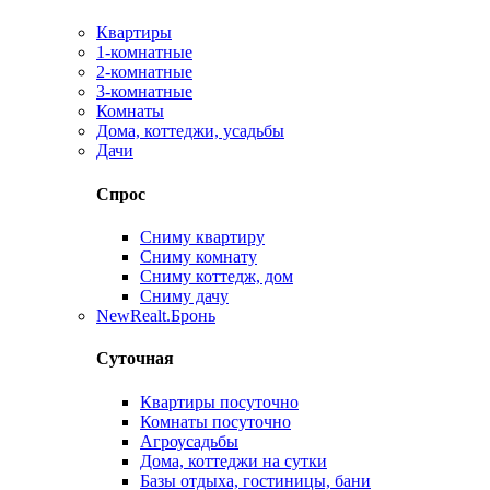
Квартиры
1-комнатные
2-комнатные
3-комнатные
Комнаты
Дома, коттеджи, усадьбы
Дачи
Спрос
Сниму квартиру
Сниму комнату
Сниму коттедж, дом
Сниму дачу
New
Realt.Бронь
Суточная
Квартиры посуточно
Комнаты посуточно
Агроусадьбы
Дома, коттеджи на сутки
Базы отдыха, гостиницы, бани