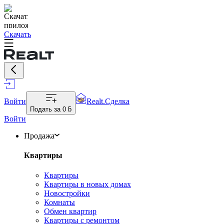
Скачать
Войти
Realt.Сделка
Подать за
0 ƃ
Войти
Продажа
Квартиры
Квартиры
Квартиры в новых домах
Новостройки
Комнаты
Обмен квартир
Квартиры с ремонтом