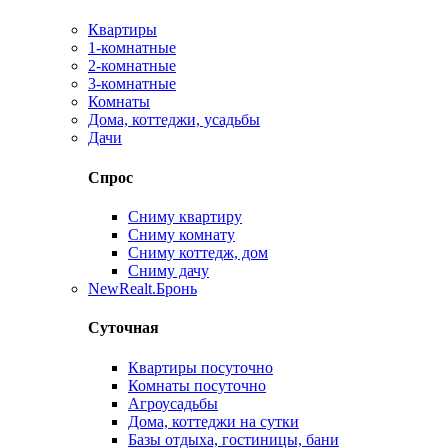
Квартиры
1-комнатные
2-комнатные
3-комнатные
Комнаты
Дома, коттеджи, усадьбы
Дачи
Спрос
Сниму квартиру
Сниму комнату
Сниму коттедж, дом
Сниму дачу
New
Realt.Бронь
Суточная
Квартиры посуточно
Комнаты посуточно
Агроусадьбы
Дома, коттеджи на сутки
Базы отдыха, гостиницы, бани