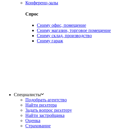
Конференц-залы
Спрос
Сниму офис, помещение
Сниму магазин, торговое помещение
Сниму склад, производство
Сниму гараж
Специалисты
Подобрать агентство
Найти риэлтера
Задать вопрос риэлтеру
Найти застройщика
Оценка
Страхование