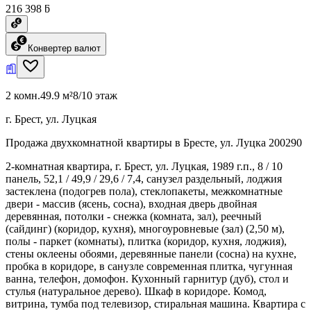
216 398 ƃ
Конвертер валют
2 комн.
49.9 м²
8/10 этаж
г. Брест, ул. Луцкая
Продажа двухкомнатной квартиры в Бресте, ул. Луцка 200290
2-комнатная квартира, г. Брест, ул. Луцкая, 1989 г.п., 8 / 10
панель, 52,1 / 49,9 / 29,6 / 7,4, санузел раздельный, лоджия
застеклена (подогрев пола), стеклопакеты, межкомнатные
двери - массив (ясень, сосна), входная дверь двойная
деревянная, потолки - снежка (комната, зал), реечный
(сайдинг) (коридор, кухня), многоуровневые (зал) (2,50 м),
полы - паркет (комнаты), плитка (коридор, кухня, лоджия),
стены оклеены обоями, деревянные панели (сосна) на кухне,
пробка в коридоре, в санузле современная плитка, чугунная
ванна, телефон, домофон. Кухонный гарнитур (дуб), стол и
стулья (натуральное дерево). Шкаф в коридоре. Комод,
витрина, тумба под телевизор, стиральная машина. Квартира с