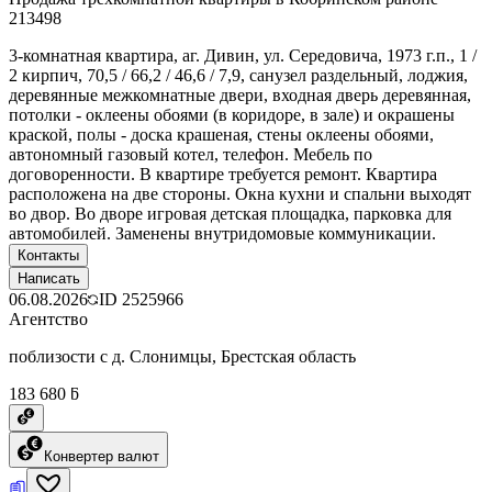
213498
3-комнатная квартира, аг. Дивин, ул. Середовича, 1973 г.п., 1 /
2 кирпич, 70,5 / 66,2 / 46,6 / 7,9, санузел раздельный, лоджия,
деревянные межкомнатные двери, входная дверь деревянная,
потолки - оклеены обоями (в коридоре, в зале) и окрашены
краской, полы - доска крашеная, стены оклеены обоями,
автономный газовый котел, телефон. Мебель по
договоренности. В квартире требуется ремонт. Квартира
расположена на две стороны. Окна кухни и спальни выходят
во двор. Во дворе игровая детская площадка, парковка для
автомобилей. Заменены внутридомовые коммуникации.
Контакты
Написать
06.08.2026
ID
2525966
Агентство
поблизости с д. Слонимцы, Брестская область
183 680 ƃ
Конвертер валют