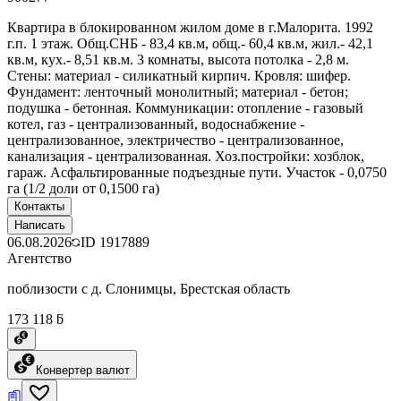
Квартира в блокированном жилом доме в г.Малорита. 1992
г.п. 1 этаж. Общ.СНБ - 83,4 кв.м, общ.- 60,4 кв.м, жил.- 42,1
кв.м, кух.- 8,51 кв.м. 3 комнаты, высота потолка - 2,8 м.
Стены: материал - силикатный кирпич. Кровля: шифер.
Фундамент: ленточный монолитный; материал - бетон;
подушка - бетонная. Коммуникации: отопление - газовый
котел, газ - централизованный, водоснабжение -
централизованное, электричество - централизованное,
канализация - централизованная. Хоз.постройки: хозблок,
гараж. Асфальтированные подъездные пути. Участок - 0,0750
га (1/2 доли от 0,1500 га)
Контакты
Написать
06.08.2026
ID
1917889
Агентство
поблизости с д. Слонимцы, Брестская область
173 118 ƃ
Конвертер валют