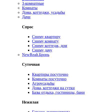
3-комнатные
Комнаты
Дома, коттеджи, усадьбы
Дачи
Спрос
Сниму квартиру
Сниму комнату
Сниму коттедж, дом
Сниму дачу
New
Realt.Бронь
Суточная
Квартиры посуточно
Комнаты посуточно
Агроусадьбы
Дома, коттеджи на сутки
Базы отдыха, гостиницы, бани
Нежилая
Гаражи, машиноместа