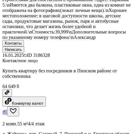
5.\nИмеется два балкона, пластиковые окна, одна из комнат не
отображена на фотографиях(лежат личные вещи).\nХорошее
местоположение: в шаговой доступности школы, детские
сады, продуктовые магазины, рынок, парк и автобусные
остановки, что делает жизнь более удобной и
практичной.\nСтоимость:39,999\nДополнительные вопросы
по указанному номеру телефона:\nАлександр
Контакты
Написать
16.01.2025
ID
3186328
Контактное лицо
Купить квартиру без посредников в Пинском районе от
собственника
64 649 ƃ
Конвертер валют
2 комн.
55 м²
4/4 этаж
д. Жабчицы, пер. Садовый, 7, Пинский р-н, Брестская область