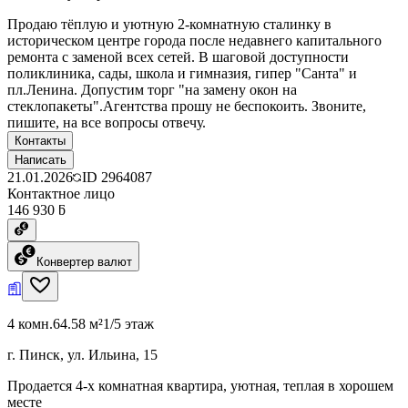
Продаю тёплую и уютную 2-комнатную сталинку в
историческом центре города после недавнего капитального
ремонта с заменой всех сетей. В шаговой доступности
поликлиника, сады, школа и гимназия, гипер "Санта" и
пл.Ленина. Допустим торг "на замену окон на
стеклопакеты".Агентства прошу не беспокоить. Звоните,
пишите, на все вопросы отвечу.
Контакты
Написать
21.01.2026
ID
2964087
Контактное лицо
146 930 ƃ
Конвертер валют
4 комн.
64.58 м²
1/5 этаж
г. Пинск, ул. Ильина, 15
Продается 4-х комнатная квартира, уютная, теплая в хорошем
месте