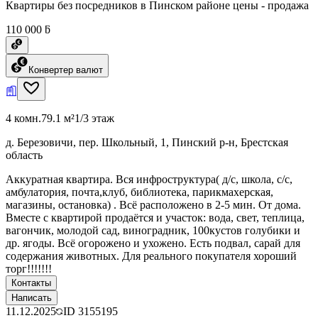
Квартиры без посредников в Пинском районе цены - продажа
110 000 ƃ
Конвертер валют
4 комн.
79.1 м²
1/3 этаж
д. Березовичи, пер. Школьный, 1, Пинский р-н, Брестская
область
Аккуратная квартира. Вся инфроструктура( д/с, школа, с/с,
амбулатория, почта,клуб, библиотека, парикмахерская,
магазины, остановка) . Всё расположено в 2-5 мин. От дома.
Вместе с квартирой продаётся и участок: вода, свет, теплица,
вагончик, молодой сад, виноградник, 100кустов голубики и
др. ягоды. Всё огорожено и ухожено. Есть подвал, сарай для
содержания животных. Для реального покупателя хороший
торг!!!!!!!
Контакты
Написать
11.12.2025
ID
3155195