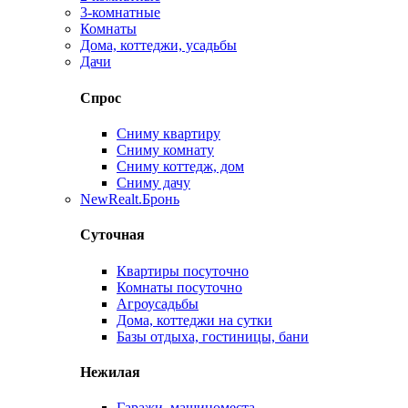
3-комнатные
Комнаты
Дома, коттеджи, усадьбы
Дачи
Спрос
Сниму квартиру
Сниму комнату
Сниму коттедж, дом
Сниму дачу
New
Realt.Бронь
Суточная
Квартиры посуточно
Комнаты посуточно
Агроусадьбы
Дома, коттеджи на сутки
Базы отдыха, гостиницы, бани
Нежилая
Гаражи, машиноместа