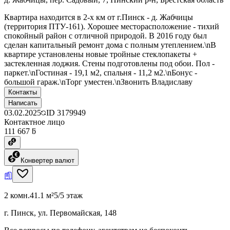
Квартира находится в 2-х км от г.Пинск - д. Жабчицы
(территория ПТУ-161). Хорошее месторасположение - тихий
спокойный район с отличной природой. В 2016 году был
сделан капитальный ремонт дома с полным утеплением.\nВ
квартире установлены новые тройные стеклопакеты +
застекленная лоджия. Стены подготовлены под обои. Пол -
паркет.\nГостиная - 19,1 м2, спальня - 11,2 м2.\nБонус -
большой гараж.\nТорг уместен.\nЗвонить Владиславу
Контакты
Написать
03.02.2025
ID
3179949
Контактное лицо
111 667 ƃ
Конвертер валют
2 комн.
41.1 м²
5/5 этаж
г. Пинск, ул. Первомайская, 148