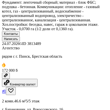
Фундамент: ленточный сборный; материал - блок ФБС;
подушка - бетонная. Коммуникации: отопление - газовый
котел, газ - централизованный, водоснабжение -
централизованный водопровод, электричество -
централизованное, канализация - централизованная.
Хоз.постройки: беседка, навес, гараж в цокольном этаже.
Участок - 0,0700 га (1/2 доли от 0,1360 га).
Контакты
Написать
24.07.2026
ID
3813489
Агентство
рядом с г. Пинск, Брестская область
172 000 ƃ
Конвертер валют
2 комн.
46.6 м²
5/5 этаж
г. Барановичи, ул. Рокоссовского, 16