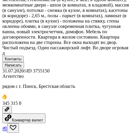
межкомнатные двери - шпон (в комнатах, в кладовой), массив
(в санузле), потолки - снежка (в кухне, в комнатах), касетоны
(в коридоре) - 2,65 м., полы - паркет (в комнатах), ламинат (в
коридоре), плитка (в кухне) - положены на стяжку, стены
оклеены обоями, в санузле современная плитка, чугунная
ванна, новый электросчетчик, домофон. Мебель по
договоренности. Квартира в жилом состоянии. Квартира
расположена на две стороны. Все окна выходят во двор.
Чистый подъезд. Один пассажирский лифт. Во дворе игровая
д
Контакты
Написать
31.07.2026
ID
3755150
Агентство
рядом с г. Пинск, Брестская область
345 315 ƃ
Конвертер валют