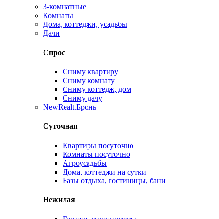
3-комнатные
Комнаты
Дома, коттеджи, усадьбы
Дачи
Спрос
Сниму квартиру
Сниму комнату
Сниму коттедж, дом
Сниму дачу
New
Realt.Бронь
Суточная
Квартиры посуточно
Комнаты посуточно
Агроусадьбы
Дома, коттеджи на сутки
Базы отдыха, гостиницы, бани
Нежилая
Гаражи, машиноместа