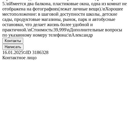
5.\nИмеется два балкона, пластиковые окна, одна из комнат не
отображена на фотографиях(лежат личные вещи).\nХорошее
местоположение: в шаговой доступности школы, детские
сады, продуктовые магазины, рынок, парк и автобусные
остановки, что делает жизнь более удобной и
практичной.\nСтоимость:39,999\nДополнительные вопросы
по указанному номеру телефона:\nАлександр
Контакты
Написать
16.01.2025
ID
3186328
Контактное лицо