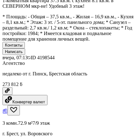
1-комнатная квартира 37.5 кв.м. с кухней 8.1 кв.м. в
СЕВЕРНОМ мкр-не! Удобный 3 этаж!
* Площадь: - Общая – 37,5 кв.м., - Жилая – 16,9 кв.м., - Кухня
– 8,1 кв.м.; * Этаж: 3 эт. / 5-эт. панельного дома; * Санузел –
раздельный: 2,7 кв.м./ 1,2 кв.м; * Окна – стеклопакеты; * Год
постройки: 1984; * Имеется кладовая и подвальное
помещение для хранения личных вещей.
Контакты
Написать
вчера, 07:13
ID
4198544
Агентство
недалеко от г. Пинск, Брестская область
273 812 ƃ
Конвертер валют
3 комн.
72.9 м²
7/9 этаж
г. Брест, ул. Воровского