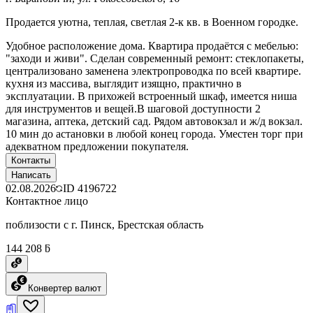
Продается уютна, теплая, светлая 2-к кв. в Военном городке.
Удобное расположение дома. Квартира продаётся с мебелью:
"заходи и живи". Сделан современный ремонт: стеклопакеты,
централизовано заменена электропроводка по всей квартире.
кухня из массива, выглядит изящно, практично в
эксплуатации. В прихожей встроенный шкаф, имеется ниша
для инструментов и вещей.В шаговой доступности 2
магазина, аптека, детский сад. Рядом автовокзал и ж/д вокзал.
10 мин до астановки в любой конец города. Уместен торг при
адекватном предложении покупателя.
Контакты
Написать
02.08.2026
ID
4196722
Контактное лицо
поблизости с г. Пинск, Брестская область
144 208 ƃ
Конвертер валют