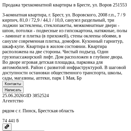
Продажа трехкомнатной квартиры в Бресте, ул. Воров 251553
3-комнатная квартира, г. Брест, ул. Воровского, 2008 г.п., 7 / 9
кирпич, 81,0 / 72,9 / 44,1 / 10,0, санузел раздельный, три
лоджии застеклены, стеклопакеты, межкомнатные двери -
шпон, потолки - подвесные из гипсокартона, натяжные, полы
- ламинат и плитка (в прихожей), стены оклеены обоями, в
санузле современная плитка, домофон. Кухонный гарнитур,
шкаф-купе. Квартира в жилом состоянии. Квартира
расположена на две стороны. Чистый подъезд. Один
грузопассажирский лифт. Дом расположен в глубине двора.
Во дворе игровая детская площадка, парковка для
автомобилей. Район с развитой инфраструктурой. В шаговой
доступности остановки общественного транспорта, школы,
сады, магазины, аптеки, парк 1 Мая, Бр
Контакты
Написать
25.06.2026
ID
3852524
Агентство
рядом с г. Пинск, Брестская область
74 441 ƃ