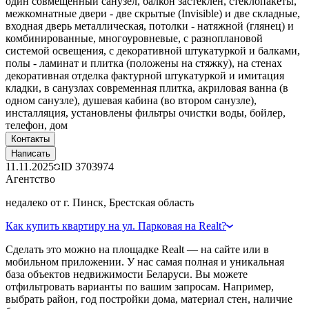
один совмещенный санузел, балкон застеклен, стеклопакеты,
межкомнатные двери - две скрытые (Invisible) и две складные,
входная дверь металлическая, потолки - натяжной (глянец) и
комбинированные, многоуровневые, с разноплановой
системой освещения, с декоративной штукатуркой и балками,
полы - ламинат и плитка (положены на стяжку), на стенах
декоративная отделка фактурной штукатуркой и имитация
кладки, в санузлах современная плитка, акриловая ванна (в
одном санузле), душевая кабина (во втором санузле),
инсталляция, установлены фильтры очистки воды, бойлер,
телефон, дом
Контакты
Написать
11.11.2025
ID
3703974
Агентство
недалеко от г. Пинск, Брестская область
Как купить квартиру на ул. Парковая на Realt?
Сделать это можно на площадке Realt — на сайте или в
мобильном приложении. У нас самая полная и уникальная
база объектов недвижимости Беларуси. Вы можете
отфильтровать варианты по вашим запросам. Например,
выбрать район, год постройки дома, материал стен, наличие