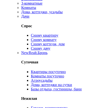
3-комнатные
Комнаты
Дома, коттеджи, усадьбы
Дачи
Спрос
Сниму квартиру
Сниму комнату
Сниму коттедж, дом
Сниму дачу
New
Realt.Бронь
Суточная
Квартиры посуточно
Комнаты посуточно
Агроусадьбы
Дома, коттеджи на сутки
Базы отдыха, гостиницы, бани
Нежилая
Гаражи, машиноместа