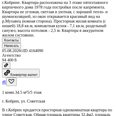
г.Кобрине. Квартира расположена на 3 этаже пятиэтажного
кирпичного дома 1978 года постройки после капремонта.
Квартира не угловая, светлая и уютная, с хорошнй тепло- и
шумоизоляцией, из окон открывается красивый вид на
р.Мухавец (южная сторона). Просторная жилая комната (с
нишей) 18,8 кв.м, компактная кухня - 7,1 кв.м, раздельный
санузел, высота потолков - 2,5 м. Квартира в аккуратном
жилом состоянии.
Контакты
Написать
05.08.2026
ID
4164090
Агентство
94 400 ƃ
Конвертер валют
1 комн.
34.5 м²
5/5 этаж
г. Кобрин, ул. Советская
В г.Кобрин продается просторная однокомнатная квартира по
улице Советская. Общая площадь квартиры 32,4м2, площадь