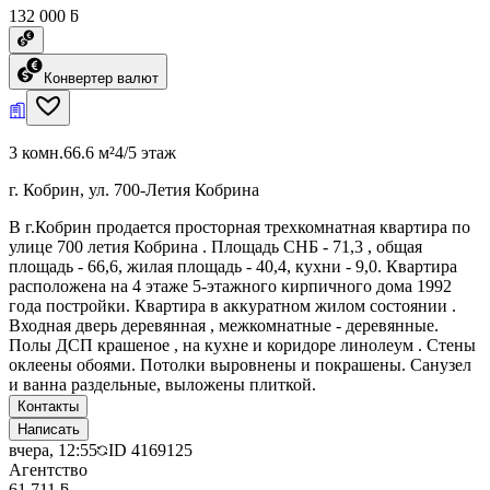
132 000 ƃ
Конвертер валют
3 комн.
66.6 м²
4/5 этаж
г. Кобрин, ул. 700-Летия Кобрина
В г.Кобрин продается просторная трехкомнатная квартира по
улице 700 летия Кобрина . Площадь СНБ - 71,3 , общая
площадь - 66,6, жилая площадь - 40,4, кухни - 9,0. Квартира
расположена на 4 этаже 5-этажного кирпичного дома 1992
года постройки. Квартира в аккуратном жилом состоянии .
Входная дверь деревянная , межкомнатные - деревянные.
Полы ДСП крашеное , на кухне и коридоре линолеум . Стены
оклеены обоями. Потолки выровнены и покрашены. Санузел
и ванна раздельные, выложены плиткой.
Контакты
Написать
вчера, 12:55
ID
4169125
Агентство
61 711 ƃ