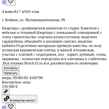
4 комн.
83.7 м²
6/6 этаж
г. Кобрин, ул. Интернациональная, 99
Квартира с дизайнерским ремонтом от студии Хамелеон с
мебелью и техникой.Квартира с уникальной планировкой с
этапа строительства- отделена кухня-гостиная, выделена
гардеробная, объединён и расширен санузел, выделен
кабинет.Отделочные материалы премиум качества- на полу
испанская керамическая плитка, в ванной итальянская,
участки с плиткой с подогревом, пол - паркет дубовый, стены
окрашены , полностью переделана вся электрика и слаботочка
.Вся техника Bosch.Есть вся документация по инженерке.
Контакты
Написать
вчера, 09:06
ID
4169790
Контактное лицо
150 000 ƃ
Конвертер валют