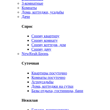
3-комнатные
Комнаты
Дома, коттеджи, усадьбы
Дачи
Спрос
Сниму квартиру
Сниму комнату
Сниму коттедж, дом
Сниму дачу
New
Realt.Бронь
Суточная
Квартиры посуточно
Комнаты посуточно
Агроусадьбы
Дома, коттеджи на сутки
Базы отдыха, гостиницы, бани
Нежилая
Гаражи, машиноместа