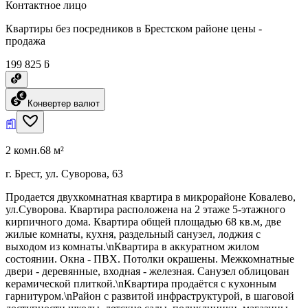
Контактное лицо
Квартиры без посредников в Брестском районе цены -
продажа
199 825 ƃ
Конвертер валют
2 комн.
68 м²
г. Брест, ул. Суворова, 63
Продается двухкомнатная квартира в микрорайоне Ковалево,
ул.Суворова. Квартира расположена на 2 этаже 5-этажного
кирпичного дома. Квартира общей площадью 68 кв.м, две
жилые комнаты, кухня, раздельный санузел, лоджия с
выходом из комнаты.\nКвартира в аккуратном жилом
состоянии. Окна - ПВХ. Потолки окрашены. Межкомнатные
двери - деревянные, входная - железная. Санузел облицован
керамической плиткой.\nКвартира продаётся с кухонным
гарнитуром.\nРайон с развитой инфраструктурой, в шаговой