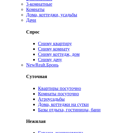
3-комнатные
Комнаты
Дома, коттеджи, усадьбы
Дачи
Спрос
Сниму квартиру
Сниму комнату
Сниму коттедж, дом
Сниму дачу
New
Realt.Бронь
Суточная
Квартиры посуточно
Комнаты посуточно
Агроусадьбы
Дома, коттеджи на сутки
Базы отдыха, гостиницы, бани
Нежилая
Гаражи, машиноместа