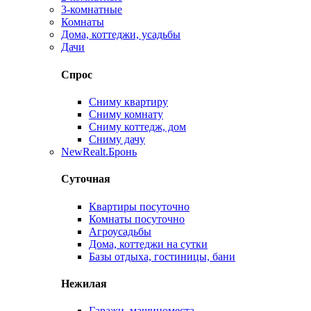
3-комнатные
Комнаты
Дома, коттеджи, усадьбы
Дачи
Спрос
Сниму квартиру
Сниму комнату
Сниму коттедж, дом
Сниму дачу
New
Realt.Бронь
Суточная
Квартиры посуточно
Комнаты посуточно
Агроусадьбы
Дома, коттеджи на сутки
Базы отдыха, гостиницы, бани
Нежилая
Гаражи, машиноместа