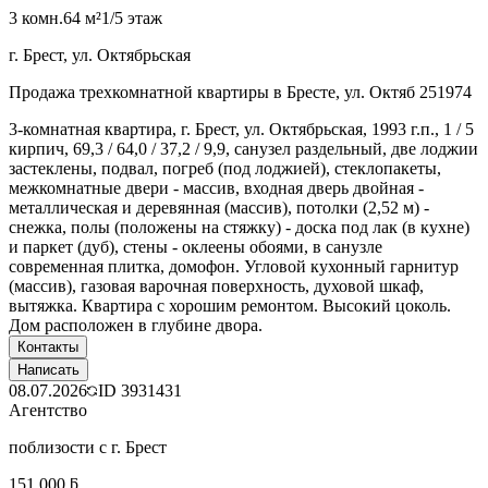
3 комн.
64 м²
1/5 этаж
г. Брест, ул. Октябрьская
Продажа трехкомнатной квартиры в Бресте, ул. Октяб 251974
3-комнатная квартира, г. Брест, ул. Октябрьская, 1993 г.п., 1 / 5
кирпич, 69,3 / 64,0 / 37,2 / 9,9, санузел раздельный, две лоджии
застеклены, подвал, погреб (под лоджией), стеклопакеты,
межкомнатные двери - массив, входная дверь двойная -
металлическая и деревянная (массив), потолки (2,52 м) -
снежка, полы (положены на стяжку) - доска под лак (в кухне)
и паркет (дуб), стены - оклеены обоями, в санузле
современная плитка, домофон. Угловой кухонный гарнитур
(массив), газовая варочная поверхность, духовой шкаф,
вытяжка. Квартира с хорошим ремонтом. Высокий цоколь.
Дом расположен в глубине двора.
Контакты
Написать
08.07.2026
ID
3931431
Агентство
поблизости с г. Брест
151 000 ƃ