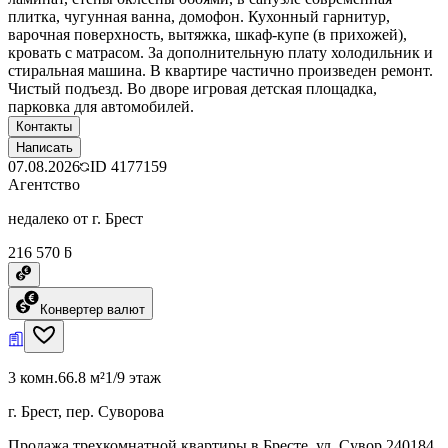
плитка, чугунная ванна, домофон. Кухонный гарнитур,
варочная поверхность, вытяжка, шкаф-купе (в прихожей),
кровать с матрасом. За дополнительную плату холодильник и
стиральная машина. В квартире частично произведен ремонт.
Чистый подъезд. Во дворе игровая детская площадка,
парковка для автомобилей.
Контакты
Написать
07.08.2026
ID
4177159
Агентство
недалеко от г. Брест
216 570 ƃ
Конвертер валют
3 комн.
66.8 м²
1/9 этаж
г. Брест, пер. Суворова
Продажа трехкомнатной квартиры в Бресте, ул. Сувор 240184