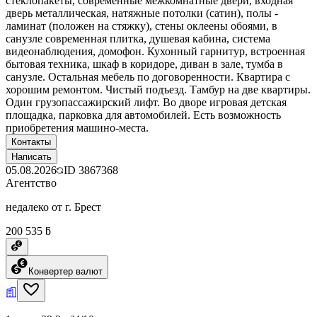
стеклопакеты, современные межкомнатные двери, входная
дверь металлическая, натяжные потолки (сатин), полы -
ламинат (положен на стяжку), стены оклеены обоями, в
санузле современная плитка, душевая кабина, система
видеонаблюдения, домофон. Кухонный гарнитур, встроенная
бытовая техника, шкаф в коридоре, диван в зале, тумба в
санузле. Остальная мебель по договоренности. Квартира с
хорошим ремонтом. Чистый подъезд. Тамбур на две квартиры.
Один грузопассажирский лифт. Во дворе игровая детская
площадка, парковка для автомобилей. Есть возможность
приобретения машино-места.
Контакты
Написать
05.08.2026
ID
3867368
Агентство
недалеко от г. Брест
200 535 ƃ
Конвертер валют