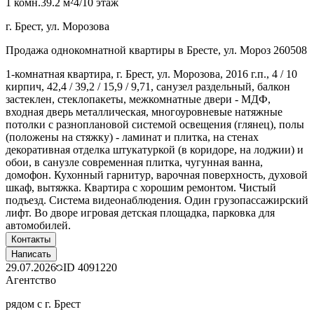
1 комн.
39.2 м²
4/10 этаж
г. Брест, ул. Морозова
Продажа однокомнатной квартиры в Бресте, ул. Мороз 260508
1-комнатная квартира, г. Брест, ул. Морозова, 2016 г.п., 4 / 10
кирпич, 42,4 / 39,2 / 15,9 / 9,71, санузел раздельный, балкон
застеклен, стеклопакеты, межкомнатные двери - МДФ,
входная дверь металлическая, многоуровневые натяжные
потолки с разноплановой системой освещения (глянец), полы
(положены на стяжку) - ламинат и плитка, на стенах
декоративная отделка штукатуркой (в коридоре, на лоджии) и
обои, в санузле современная плитка, чугунная ванна,
домофон. Кухонный гарнитур, варочная поверхность, духовой
шкаф, вытяжка. Квартира с хорошим ремонтом. Чистый
подъезд. Система видеонаблюдения. Один грузопассажирский
лифт. Во дворе игровая детская площадка, парковка для
автомобилей.
Контакты
Написать
29.07.2026
ID
4091220
Агентство
рядом с г. Брест