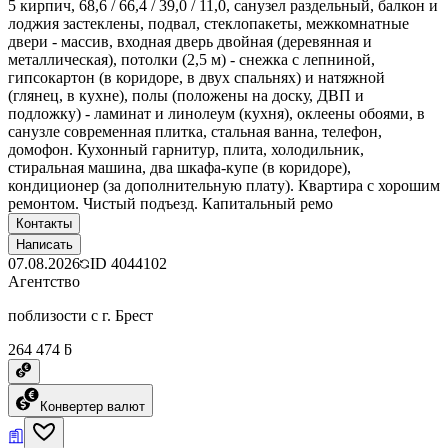
5 кирпич, 68,6 / 66,4 / 39,0 / 11,0, санузел раздельный, балкон и
лоджия застеклены, подвал, стеклопакеты, межкомнатные
двери - массив, входная дверь двойная (деревянная и
металлическая), потолки (2,5 м) - снежка с лепниной,
гипсокартон (в коридоре, в двух спальнях) и натяжной
(глянец, в кухне), полы (положены на доску, ДВП и
подложку) - ламинат и линолеум (кухня), оклеены обоями, в
санузле современная плитка, стальная ванна, телефон,
домофон. Кухонный гарнитур, плита, холодильник,
стиральная машина, два шкафа-купе (в коридоре),
кондиционер (за дополнительную плату). Квартира с хорошим
ремонтом. Чистый подъезд. Капитальный ремо
Контакты
Написать
07.08.2026
ID
4044102
Агентство
поблизости с г. Брест
264 474 ƃ
Конвертер валют