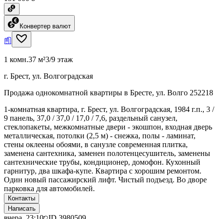
Конвертер валют
1 комн.
37 м²
3/9 этаж
г. Брест, ул. Волгоградская
Продажа однокомнатной квартиры в Бресте, ул. Волго 252218
1-комнатная квартира, г. Брест, ул. Волгоградская, 1984 г.п., 3 /
9 панель, 37,0 / 37,0 / 17,0 / 7,6, раздельный санузел,
стеклопакеты, межкомнатные двери - экошпон, входная дверь
металлическая, потолки (2,5 м) - снежка, полы - ламинат,
стены оклеены обоями, в санузле современная плитка,
заменена сантехника, заменен полотенцесушитель, заменены
сантехнические трубы, кондиционер, домофон. Кухонный
гарнитур, два шкафа-купе. Квартира с хорошим ремонтом.
Один новый пассажирский лифт. Чистый подъезд. Во дворе
парковка для автомобилей.
Контакты
Написать
вчера, 23:10
ID
3980509