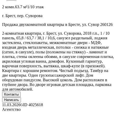
2 комн.
63.7 м²
1/10 этаж
г. Брест, пер. Суворова
Продажа двухкомнатной квартиры в Бресте, ул. Сувор 260126
2-комнатная квартира, г. Брест, ул. Суворова, 2018 г.п., 1 / 10
панель, 65,8 / 63,7 / 38,1 / 10,6, санузел раздельный, лоджия
застеклена, стеклопакеты, межкомнатные двери - МДФ,
входная дверь металлическая, потолки - снежка и натяжные
(сатин, в санузле), полы (положены на стяжку) - ламинат и
плитка, стены оклеены обоями, в санузле современная плитка,
акриловая угловая ванна, домофон. Кухонный гарнитур,
варочная поверхность, вытяжка, шкаф-купе (в прихожей).
Квартира с хорошим ремонтом. Чистый подъезд. Тамбур на
две квартиры. Один грузопассажирский лифт. Дом
оборудован пандусом. Высокий цоколь. Дом расположен в
глубине двора. Во дворе игровая детская площадка, парковка
для автомобилей.
Контакты
Написать
11.03.2026
ID
4025618
Агентство