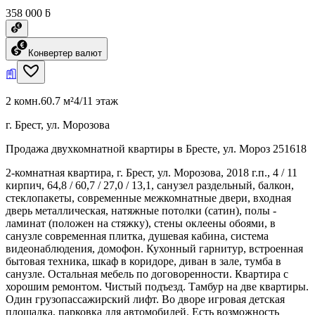
358 000 ƃ
Конвертер валют
2 комн.
60.7 м²
4/11 этаж
г. Брест, ул. Морозова
Продажа двухкомнатной квартиры в Бресте, ул. Мороз 251618
2-комнатная квартира, г. Брест, ул. Морозова, 2018 г.п., 4 / 11
кирпич, 64,8 / 60,7 / 27,0 / 13,1, санузел раздельный, балкон,
стеклопакеты, современные межкомнатные двери, входная
дверь металлическая, натяжные потолки (сатин), полы -
ламинат (положен на стяжку), стены оклеены обоями, в
санузле современная плитка, душевая кабина, система
видеонаблюдения, домофон. Кухонный гарнитур, встроенная
бытовая техника, шкаф в коридоре, диван в зале, тумба в
санузле. Остальная мебель по договоренности. Квартира с
хорошим ремонтом. Чистый подъезд. Тамбур на две квартиры.
Один грузопассажирский лифт. Во дворе игровая детская
площадка, парковка для автомобилей. Есть возможность