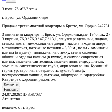
3 комн.
76 м²
2/3 этаж
г. Брест, ул. Орджоникидзе
Продажа трехкомнатной квартиры в Бресте, ул. Орджо 242731
3-комнатная квартира, г. Брест, ул. Орджоникидзе, 1940 г.п., 2 /
3 кирпич, 76,0 / 76,0 / 47,7 / 13,1, санузел раздельный, подвал,
стеклопакеты, межкомнатные двери - массив, входная дверь
металлическая, натяжные потолки - 3,30 м., полы - ламинат и
плитка (в кухне) - положены на стяжку, стены оклеены
обоями и отделка камнем (в кухне), в санузле современная
плитка, заменена сантехника, заменен полотенцесушитель,
заменены сантехнические трубы, акриловая ванна. Кухонный
гарнитур, варочная поверхность, духовой шкаф,
посудомоечная машина, вытяжка, оборудована гардеробная.
Квартира с хорошим ремонтом.
Контакты
Написать
24.07.2026
ID
3587037
Агентство
недалеко от г. Брест