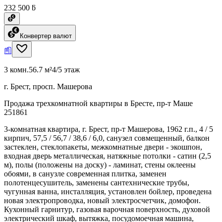
232 500 ƃ
Конвертер валют
3 комн.
56.7 м²
4/5 этаж
г. Брест, просп. Машерова
Продажа трехкомнатной квартиры в Бресте, пр-т Маше
251861
3-комнатная квартира, г. Брест, пр-т Машерова, 1962 г.п., 4 / 5
кирпич, 57,5 / 56,7 / 38,6 / 6,0, санузел совмещенный, балкон
застеклен, стеклопакеты, межкомнатные двери - экошпон,
входная дверь металлическая, натяжные потолки - сатин (2,5
м), полы (положены на доску) - ламинат, стены оклеены
обоями, в санузле современная плитка, заменен
полотенцесушитель, заменены сантехнические трубы,
чугунная ванна, инсталляция, установлен бойлер, проведена
новая электропроводка, новый электросчетчик, домофон.
Кухонный гарнитур, газовая варочная поверхность, духовой
электрический шкаф, вытяжка, посудомоечная машина,