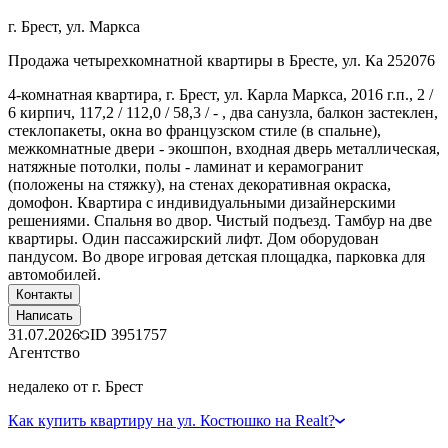
г. Брест, ул. Маркса
Продажа четырехкомнатной квартиры в Бресте, ул. Ка 252076
4-комнатная квартира, г. Брест, ул. Карла Маркса, 2016 г.п., 2 /
6 кирпич, 117,2 / 112,0 / 58,3 / - , два санузла, балкон застеклен,
стеклопакеты, окна во французском стиле (в спальне),
межкомнатные двери - экошпон, входная дверь металлическая,
натяжные потолки, полы - ламинат и керамогранит
(положены на стяжку), на стенах декоративная окраска,
домофон. Квартира с индивидуальными дизайнерскими
решениями. Спальня во двор. Чистый подъезд. Тамбур на две
квартиры. Один пассажирский лифт. Дом оборудован
пандусом. Во дворе игровая детская площадка, парковка для
автомобилей.
Контакты
Написать
31.07.2026
ID
3951757
Агентство
недалеко от г. Брест
Как купить квартиру на ул. Костюшко на Realt?