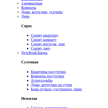
3-комнатные
Комнаты
Дома, коттеджи, усадьбы
Дачи
Спрос
Сниму квартиру
Сниму комнату
Сниму коттедж, дом
Сниму дачу
New
Realt.Бронь
Суточная
Квартиры посуточно
Комнаты посуточно
Агроусадьбы
Дома, коттеджи на сутки
Базы отдыха, гостиницы, бани
Нежилая
Гаражи, машиноместа