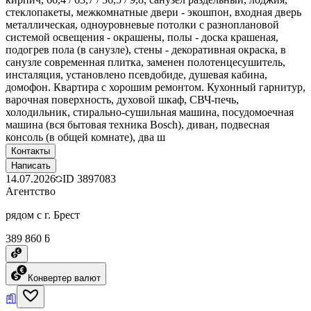
стеклопакеты, межкомнатные двери - экошпон, входная дверь
металлическая, одноуровневые потолки с разноплановой
системой освещения - окрашены, полы - доска крашеная,
подогрев пола (в санузле), стены - декоративная окраска, в
санузле современная плитка, заменен полотенцесушитель,
инсталяция, установлено псевдобиде, душевая кабина,
домофон. Квартира с хорошим ремонтом. Кухонный гарнитур,
варочная поверхность, духовой шкаф, СВЧ-печь,
холодильник, стирально-сушильная машина, посудомоечная
машина (вся бытовая техника Bosch), диван, подвесная
консоль (в общей комнате), два ш
Контакты
Написать
14.07.2026
ID
3897083
Агентство
рядом с г. Брест
389 860 ƃ
Конвертер валют