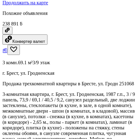
Продолжить на карте
Похожие объявления
238 891 ƃ
Конвертер валют
3 комн.
69.1 м²
3/9 этаж
г. Брест, ул. Гродненская
Продажа трехкомнатной квартиры в Бресте, ул. Гродн 251068
3-комнатная квартира, г. Брест, ул. Гродненская, 1987 г.п., 3 / 9
панель, 73,9 / 69,1 / 40,5 / 9,2, санузел раздельный, две лоджии
застеклены, стеклопакеты (в кухне, в зале, в одной комнате),
межкомнатные двери - шпон (в комнатах, в кладовой), массив
(в санузле), потолки - снежка (в кухне, в комнатах), касетоны
(в коридоре) - 2,65 м., полы - паркет (в комнатах), ламинат (в
коридоре), плитка (в кухне) - положены на стяжку, стены
оклеены обоями, в санузле современная плитка, чугунная
ванна, новый электросчетчик, домофон. Мебель по