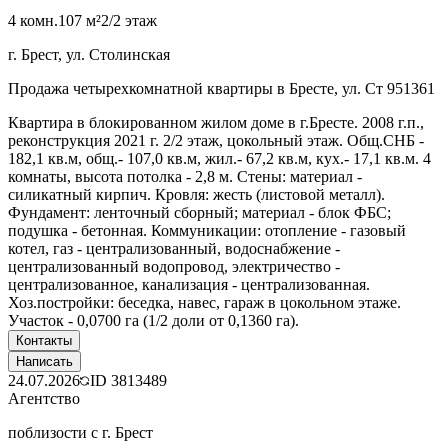
4 комн.
107 м²
2/2 этаж
г. Брест, ул. Столинская
Продажа четырехкомнатной квартиры в Бресте, ул. Ст 951361
Квартира в блокированном жилом доме в г.Бресте. 2008 г.п.,
реконструкция 2021 г. 2/2 этаж, цокольный этаж. Общ.СНБ -
182,1 кв.м, общ.- 107,0 кв.м, жил.- 67,2 кв.м, кух.- 17,1 кв.м. 4
комнаты, высота потолка - 2,8 м. Стены: материал -
силикатный кирпич. Кровля: жесть (листовой металл).
Фундамент: ленточный сборный; материал - блок ФБС;
подушка - бетонная. Коммуникации: отопление - газовый
котел, газ - централизованный, водоснабжение -
централизованный водопровод, электричество -
централизованное, канализация - централизованная.
Хоз.постройки: беседка, навес, гараж в цокольном этаже.
Участок - 0,0700 га (1/2 доли от 0,1360 га).
Контакты
Написать
24.07.2026
ID
3813489
Агентство
поблизости с г. Брест