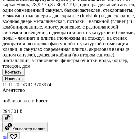
каркас+блок, 78,9 / 75,8 / 36,9 / 19,2, один раздельный санузел,
один совмещенный санузел, балкон застеклен, стеклопакеты,
межкомнатные двери - две скрытые (Invisible) и две складные,
входная дверь металлическая, потолки - натяжной (глянец) и
комбинированные, многоуровневые, с разноплановой
системой освещения, с декоративной штукатуркой и балками,
полы - ламинат и плитка (положены на стяжку), на стенах
декоративная отделка фактурной штукатуркой и имитация
кладки, в санузлах современная плитка, акриловая ванна (в
одном санузле), душевая кабина (во втором санузле),
инсталляция, установлены фильтры очистки воды, бойлер,
телефон, дом
Контакты
Написать
11.11.2025
ID
3703974
Агентство
поблизости с г. Брест
294 301 ƃ
Конвертер валют