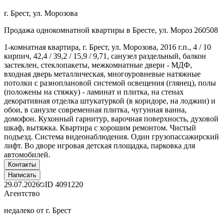
г. Брест, ул. Морозова
Продажа однокомнатной квартиры в Бресте, ул. Мороз 260508
1-комнатная квартира, г. Брест, ул. Морозова, 2016 г.п., 4 / 10
кирпич, 42,4 / 39,2 / 15,9 / 9,71, санузел раздельный, балкон
застеклен, стеклопакеты, межкомнатные двери - МДФ,
входная дверь металлическая, многоуровневые натяжные
потолки с разноплановой системой освещения (глянец), полы
(положены на стяжку) - ламинат и плитка, на стенах
декоративная отделка штукатуркой (в коридоре, на лоджии) и
обои, в санузле современная плитка, чугунная ванна,
домофон. Кухонный гарнитур, варочная поверхность, духовой
шкаф, вытяжка. Квартира с хорошим ремонтом. Чистый
подъезд. Система видеонаблюдения. Один грузопассажирский
лифт. Во дворе игровая детская площадка, парковка для
автомобилей.
Контакты
Написать
29.07.2026
ID
4091220
Агентство
недалеко от г. Брест