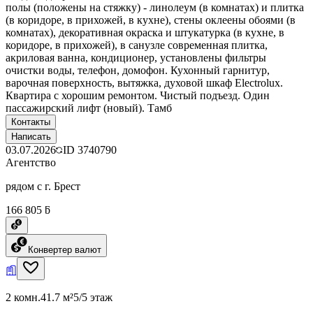
полы (положены на стяжку) - линолеум (в комнатах) и плитка
(в коридоре, в прихожей, в кухне), стены оклеены обоями (в
комнатах), декоративная окраска и штукатурка (в кухне, в
коридоре, в прихожей), в санузле современная плитка,
акриловая ванна, кондиционер, установлены фильтры
очистки воды, телефон, домофон. Кухонный гарнитур,
варочная поверхность, вытяжка, духовой шкаф Electrolux.
Квартира с хорошим ремонтом. Чистый подъезд. Один
пассажирский лифт (новый). Тамб
Контакты
Написать
03.07.2026
ID
3740790
Агентство
рядом с г. Брест
166 805 ƃ
Конвертер валют
2 комн.
41.7 м²
5/5 этаж