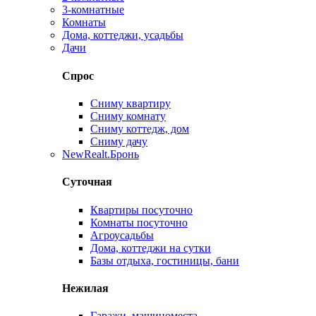
3-комнатные
Комнаты
Дома, коттеджи, усадьбы
Дачи
Спрос
Сниму квартиру
Сниму комнату
Сниму коттедж, дом
Сниму дачу
New
Realt.Бронь
Суточная
Квартиры посуточно
Комнаты посуточно
Агроусадьбы
Дома, коттеджи на сутки
Базы отдыха, гостиницы, бани
Нежилая
Гаражи, машиноместа