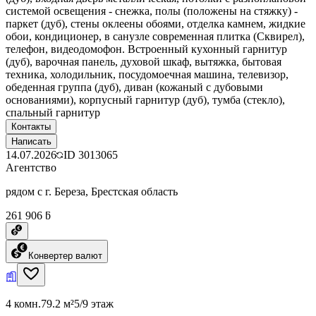
системой освещения - снежка, полы (положены на стяжку) -
паркет (дуб), стены оклеены обоями, отделка камнем, жидкие
обои, кондиционер, в санузле современная плитка (Сквирел),
телефон, видеодомофон. Встроенный кухонный гарнитур
(дуб), варочная панель, духовой шкаф, вытяжка, бытовая
техника, холодильник, посудомоечная машина, телевизор,
обеденная группа (дуб), диван (кожаный с дубовыми
основаниями), корпусный гарнитур (дуб), тумба (стекло),
спальный гарнитур
Контакты
Написать
14.07.2026
ID
3013065
Агентство
рядом с г. Береза, Брестская область
261 906 ƃ
Конвертер валют
4 комн.
79.2 м²
5/9 этаж