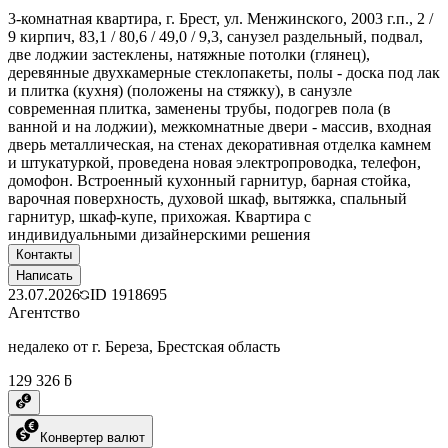
3-комнатная квартира, г. Брест, ул. Менжинского, 2003 г.п., 2 /
9 кирпич, 83,1 / 80,6 / 49,0 / 9,3, санузел раздельный, подвал,
две лоджии застеклены, натяжные потолки (глянец),
деревянные двухкамерные стеклопакеты, полы - доска под лак
и плитка (кухня) (положены на стяжку), в санузле
современная плитка, заменены трубы, подогрев пола (в
ванной и на лоджии), межкомнатные двери - массив, входная
дверь металлическая, на стенах декоративная отделка камнем
и штукатуркой, проведена новая электропроводка, телефон,
домофон. Встроенный кухонный гарнитур, барная стойка,
варочная поверхность, духовой шкаф, вытяжка, спальный
гарнитур, шкаф-купе, прихожая. Квартира с
индивидуальными дизайнерскими решения
Контакты
Написать
23.07.2026
ID
1918695
Агентство
недалеко от г. Береза, Брестская область
129 326 ƃ
Конвертер валют