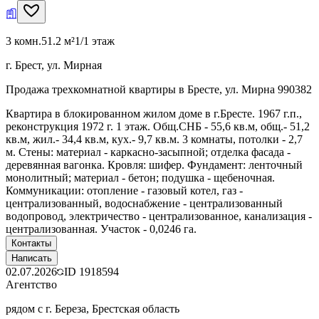
3 комн.
51.2 м²
1/1 этаж
г. Брест, ул. Мирная
Продажа трехкомнатной квартиры в Бресте, ул. Мирна 990382
Квартира в блокированном жилом доме в г.Бресте. 1967 г.п.,
реконструкция 1972 г. 1 этаж. Общ.СНБ - 55,6 кв.м, общ.- 51,2
кв.м, жил.- 34,4 кв.м, кух.- 9,7 кв.м. 3 комнаты, потолки - 2,7
м. Стены: материал - каркасно-засыпной; отделка фасада -
деревянная вагонка. Кровля: шифер. Фундамент: ленточный
монолитный; материал - бетон; подушка - щебеночная.
Коммуникации: отопление - газовый котел, газ -
централизованный, водоснабжение - централизованный
водопровод, электричество - централизованное, канализация -
централизованная. Участок - 0,0246 га.
Контакты
Написать
02.07.2026
ID
1918594
Агентство
рядом с г. Береза, Брестская область