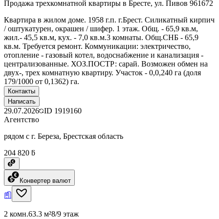
Продажа трехкомнатной квартиры в Бресте, ул. Пивов 961672
Квартира в жилом доме. 1958 г.п. г.Брест. Силикатный кирпич
/ оштукатурен, окрашен / шифер. 1 этаж. Общ. - 65,9 кв.м,
жил.- 45,5 кв.м, кух. - 7,0 кв.м.3 комнаты. Общ.СНБ - 65,9
кв.м. Требуется ремонт. Коммуникации: электричество,
отопление - газовый котел, водоснабжение и канализация -
централизованные. ХОЗ.ПОСТР: сарай. Возможен обмен на
двух-, трех комнатную квартиру. Участок - 0,0,240 га (доля
179/1000 от 0,1362) га.
Контакты
Написать
29.07.2026
ID
1919160
Агентство
рядом с г. Береза, Брестская область
204 820 ƃ
Конвертер валют
2 комн.
63.3 м²
8/9 этаж