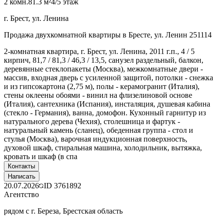
2 комн.
81.3 м²
4/5 этаж
г. Брест, ул. Ленина
Продажа двухкомнатной квартиры в Бресте, ул. Ленин 251114
2-комнатная квартира, г. Брест, ул. Ленина, 2011 г.п., 4 / 5
кирпич, 81,7 / 81,3 / 46,3 / 13,5, санузел раздельный, балкон,
деревянные стеклопакеты (Москва), межкомнатные двери -
массив, входная дверь с усиленной защитой, потолки - снежка
и из гипсокартона (2,75 м), полы - керамогранит (Италия),
стены оклеены обоями - винил на флизелиновой основе
(Италия), сантехника (Испания), инсталяция, душевая кабина
(стекло - Германия), ванна, домофон. Кухонный гарнитур из
натурального дерева (Чехия), столешница и фартук -
натуральный камень (сланец), обеденная группа - стол и
стулья (Москва), варочная индукционная поверхность,
духовой шкаф, стиральная машина, холодильник, вытяжка,
кровать и шкаф (в спа
Контакты
Написать
20.07.2026
ID
3761892
Агентство
рядом с г. Береза, Брестская область