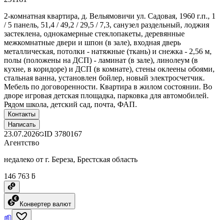
2-комнатная квартира, д. Вельямовичи ул. Садовая, 1960 г.п., 1
/ 5 панель, 51,4 / 49,2 / 29,5 / 7,3, санузел раздельный, лоджия
застеклена, однокамерные стеклопакеты, деревянные
межкомнатные двери и шпон (в зале), входная дверь
металлическая, потолки - натяжные (ткань) и снежка - 2,56 м,
полы (положены на ДСП) - ламинат (в зале), линолеум (в
кухне, в коридоре) и ДСП (в комнате), стены оклеены обоями,
стальная ванна, установлен бойлер, новый электросчетчик.
Мебель по договоренности. Квартира в жилом состоянии. Во
дворе игровая детская площадка, парковка для автомобилей.
Рядом школа, детский сад, почта, ФАП.
Контакты
Написать
23.07.2026
ID
3780167
Агентство
недалеко от г. Береза, Брестская область
146 763 ƃ
Конвертер валют