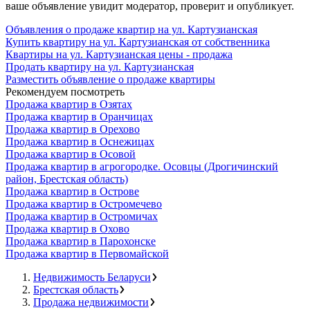
ваше объявление увидит модератор, проверит и опубликует.
Объявления о продаже квартир на ул. Картузианская
Купить квартиру на ул. Картузианская от собственника
Квартиры на ул. Картузианская цены - продажа
Продать квартиру на ул. Картузианская
Разместить объявление о продаже квартиры
Рекомендуем посмотреть
Продажа квартир в Озятах
Продажа квартир в Оранчицах
Продажа квартир в Орехово
Продажа квартир в Оснежицах
Продажа квартир в Осовой
Продажа квартир в агрогородке. Осовцы (Дрогичинский
район, Брестская область)
Продажа квартир в Острове
Продажа квартир в Остромечево
Продажа квартир в Остромичах
Продажа квартир в Охово
Продажа квартир в Парохонске
Продажа квартир в Первомайской
Недвижимость Беларуси
Брестская область
Продажа недвижимости