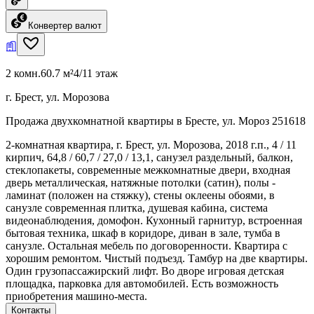
Конвертер валют
2 комн.
60.7 м²
4/11 этаж
г. Брест, ул. Морозова
Продажа двухкомнатной квартиры в Бресте, ул. Мороз 251618
2-комнатная квартира, г. Брест, ул. Морозова, 2018 г.п., 4 / 11
кирпич, 64,8 / 60,7 / 27,0 / 13,1, санузел раздельный, балкон,
стеклопакеты, современные межкомнатные двери, входная
дверь металлическая, натяжные потолки (сатин), полы -
ламинат (положен на стяжку), стены оклеены обоями, в
санузле современная плитка, душевая кабина, система
видеонаблюдения, домофон. Кухонный гарнитур, встроенная
бытовая техника, шкаф в коридоре, диван в зале, тумба в
санузле. Остальная мебель по договоренности. Квартира с
хорошим ремонтом. Чистый подъезд. Тамбур на две квартиры.
Один грузопассажирский лифт. Во дворе игровая детская
площадка, парковка для автомобилей. Есть возможность
приобретения машино-места.
Контакты