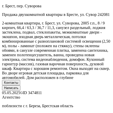
г. Брест, пер. Суворова
Продажа двухкомнатной квартиры в Бресте, ул. Сувор 242081
2-комнатная квартира, г. Брест, ул. Суворова, 2005 г.п., 8 / 9
кирпич, 66,4 / 63,3 / 36,7 / 11,3, санузел раздельный, лоджия
застеклена, подвал, стеклопакеты, межкомнатные двери -
экошпон, входная дверь металлическая, потолки
комбинированные с разноплановой системой освещения (2,50
м), полы - ламинат (положен на стяжку), стены оклеены
обоями, в санузле современная плитка, заменена сантехника,
заменен полотенцесушитель, ванна, проведена новая
электрика, система видеонаблюдения, домофон. Кухонный
гарнитур (массив), газовая варочная поверхность, духовой
шкаф. Квартира с хорошим ремонтом. Окна выходят на сквер.
Во дворе игровая детская площадка, парковка для
автомобилей. Дом расположен в глубине
Контакты
Написать
05.05.2025
ID
3474811
Агентство
поблизости с г. Береза, Брестская область