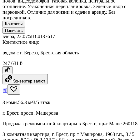
полов, видеодомофон, газовая колонка, центральное
отопление. Узаконенная перепланировка. Зелёный двор с
парковкой. Отлично для жизни и сдачи в аренду. Без
посредников.
Контакты
Написать
вчера, 22:07
ID
4137617
Контактное лицо
рядом с г. Береза, Брестская область
247 631 ƃ
Конвертер валют
3 комн.
56.3 м²
3/5 этаж
г. Брест, просп. Машерова
Продажа трехкомнатной квартиры в Бресте, пр-т Маше 260118
3-комнатная квартира, г. Брест, пр-т Машерова, 1963 г.п., 3 / 5
кирпич, 57,2 / 56,3 / 38,7 / 5,8, санузел совмещенный, балкон,