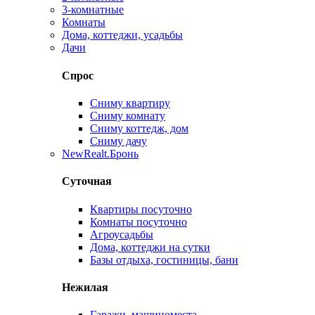
3-комнатные
Комнаты
Дома, коттеджи, усадьбы
Дачи
Спрос
Сниму квартиру
Сниму комнату
Сниму коттедж, дом
Сниму дачу
New
Realt.Бронь
Суточная
Квартиры посуточно
Комнаты посуточно
Агроусадьбы
Дома, коттеджи на сутки
Базы отдыха, гостиницы, бани
Нежилая
Гаражи, машиноместа