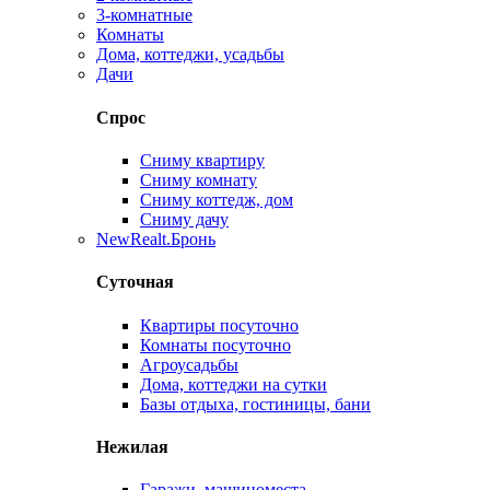
3-комнатные
Комнаты
Дома, коттеджи, усадьбы
Дачи
Спрос
Сниму квартиру
Сниму комнату
Сниму коттедж, дом
Сниму дачу
New
Realt.Бронь
Суточная
Квартиры посуточно
Комнаты посуточно
Агроусадьбы
Дома, коттеджи на сутки
Базы отдыха, гостиницы, бани
Нежилая
Гаражи, машиноместа