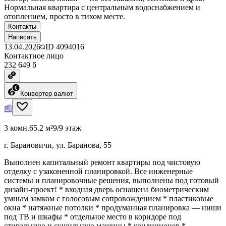
Нормальная квартира с центральным водоснабжением и
отоплением, просто в тихом месте.
Контакты
Написать
13.04.2026
ID
4094016
Контактное лицо
232 649 ƃ
Конвертер валют
3 комн.
65.2 м²
9/9 этаж
г. Барановичи, ул. Баранова, 55
Выполнен капитальный ремонт квартиры под чистовую
отделку с узаконенной планировкой. Все инженерные
системы и планировочные решения, выполнены под готовый
дизайн-проект! * входная дверь оснащена биометрическим
умным замком с голосовым сопровождением * пластиковые
окна * натяжные потолки * продуманная планировка — ниши
под ТВ и шкафы * отдельное место в коридоре под
стиральную и сушильную машины * кондиционер *