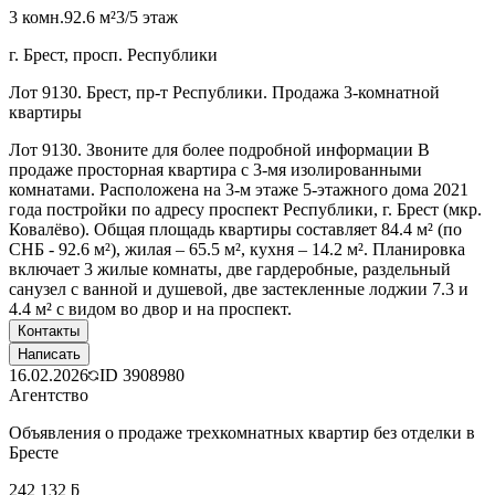
3 комн.
92.6 м²
3/5 этаж
г. Брест, просп. Республики
Лот 9130. Брест, пр-т Республики. Продажа 3-комнатной
квартиры
Лот 9130. Звоните для более подробной информации В
продаже просторная квартира с 3-мя изолированными
комнатами. Расположена на 3-м этаже 5-этажного дома 2021
года постройки по адресу проспект Республики, г. Брест (мкр.
Ковалёво). Общая площадь квартиры составляет 84.4 м² (по
СНБ - 92.6 м²), жилая – 65.5 м², кухня – 14.2 м². Планировка
включает 3 жилые комнаты, две гардеробные, раздельный
санузел с ванной и душевой, две застекленные лоджии 7.3 и
4.4 м² с видом во двор и на проспект.
Контакты
Написать
16.02.2026
ID
3908980
Агентство
Объявления о продаже трехкомнатных квартир без отделки в
Бресте
242 132 ƃ