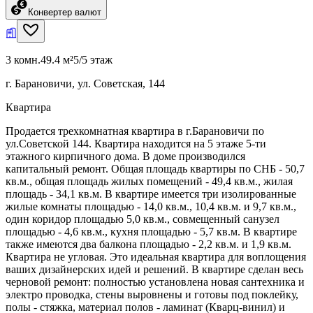
Конвертер валют
3 комн.
49.4 м²
5/5 этаж
г. Барановичи, ул. Советская, 144
Квартира
Продается трехкомнатная квартира в г.Барановичи по
ул.Советской 144. Квартира находится на 5 этаже 5-ти
этажного кирпичного дома. В доме производился
капитальный ремонт. Общая площадь квартиры по СНБ - 50,7
кв.м., общая площадь жилых помещений - 49,4 кв.м., жилая
площадь - 34,1 кв.м. В квартире имеется три изолированные
жилые комнаты площадью - 14,0 кв.м., 10,4 кв.м. и 9,7 кв.м.,
один коридор площадью 5,0 кв.м., совмещенный санузел
площадью - 4,6 кв.м., кухня площадью - 5,7 кв.м. В квартире
также имеются два балкона площадью - 2,2 кв.м. и 1,9 кв.м.
Квартира не угловая. Это идеальная квартира для воплощения
ваших дизайнерских идей и решений. В квартире сделан весь
черновой ремонт: полностью установлена новая сантехника и
электро проводка, стены выровнены и готовы под поклейку,
полы - стяжка, материал полов - ламинат (Кварц-винил) и